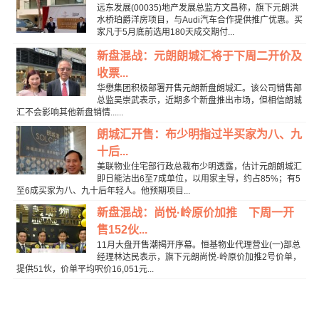
远东发展(00035)地产发展总监方文昌称，旗下元朗洪
水桥珀爵洋房项目，与Audi汽车合作提供推广优惠。买
家凡于5月底前选用180天成交期付...
新盘混战：元朗朗城汇将于下周二开价及
收票...
华懋集团积极部署开售元朗新盘朗城汇。该公司销售部
总监吴崇武表示，近期多个新盘推出市场，但相信朗城
汇不会影响其他新盘销情......
朗城汇开售：布少明指过半买家为八、九
十后...
美联物业住宅部行政总裁布少明透露，估计元朗朗城汇
即日能沽出6至7成单位，以用家主导，约占85%；有5
至6成买家为八、九十后年轻人。他预期项目...
新盘混战：尚悦·岭原价加推 下周一开
售152伙...
11月大盘开售潮揭开序幕。恒基物业代理营业(一)部总
经理林达民表示，旗下元朗尚悦·岭原价加推2号价单，
提供51伙，价单平均呎价16,051元...