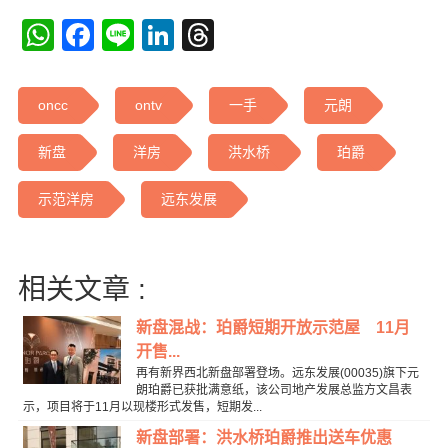
WhatsApp
Facebook
Line
LinkedIn
Threads
oncc
ontv
一手
元朗
新盘
洋房
洪水桥
珀爵
示范洋房
远东发展
相关文章 :
新盘混战：珀爵短期开放示范屋 11月
开售...
再有新界西北新盘部署登场。远东发展(00035)旗下元
朗珀爵已获批满意纸，该公司地产发展总监方文昌表
示，项目将于11月以现楼形式发售，短期发...
新盘部署：洪水桥珀爵推出送车优惠