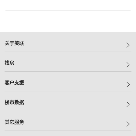
关于美联
美联集团
找房
投资者关系
集团动态
一手新房
客户支援
人才招募
买房
网站地图
上车
自助放盘
楼市数据
减价
专业经纪人
低价
分行网络
指数
其它服务
美联豪宅
查询热线
信心指数
独家楼盘
联络我们