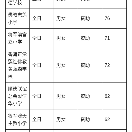
德学校
佛教志莲
全日
男女
资助
76
小学
将军澳官
全日
男女
资助
71
立小学
香海正觉
莲社佛教
全日
男女
资助
72
黄藻森学
校
顺德联谊
总会梁洁
全日
男女
资助
62
华小学
将军澳天
全日
男女
资助
62
主教小学