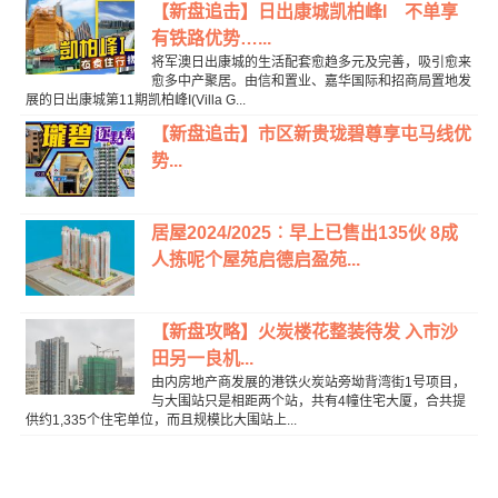
【新盘追击】日出康城凯柏峰I 不单享
有铁路优势…...
将军澳日出康城的生活配套愈趋多元及完善，吸引愈来
愈多中产聚居。由信和置业、嘉华国际和招商局置地发
展的日出康城第11期凯柏峰I(Villa G...
【新盘追击】市区新贵珑碧尊享屯马线优
势...
居屋2024/2025︰早上已售出135伙 8成
人拣呢个屋苑启德启盈苑...
【新盘攻略】火炭楼花整装待发 入市沙
田另一良机...
由内房地产商发展的港铁火炭站旁坳背湾街1号项目，
与大围站只是相距两个站，共有4幢住宅大厦，合共提
供约1,335个住宅单位，而且规模比大围站上...