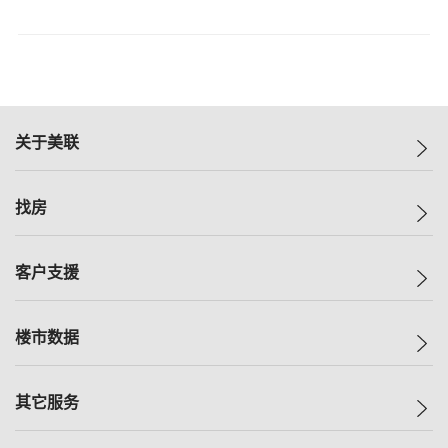
关于美联
美联集团
找房
投资者关系
集团动态
一手新房
客户支援
人才招募
买房
网站地图
上车
自助放盘
楼市数据
减价
专业经纪人
低价
分行网络
指数
其它服务
美联豪宅
查询热线
信心指数
独家楼盘
联络我们