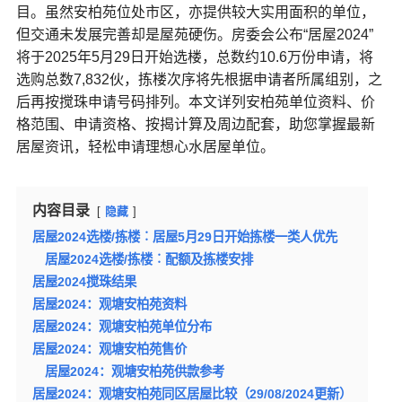
目。虽然安柏苑位处市区，亦提供较大实用面积的单位，
但交通未发展完善却是屋苑硬伤。房委会公布“居屋2024”
将于2025年5月29日开始选楼，总数约10.6万份申请，将
选购总数7,832伙，拣楼次序将先根据申请者所属组别，之
后再按搅珠申请号码排列。本文详列安柏苑单位资料、价
格范围、申请资格、按揭计算及周边配套，助您掌握最新
居屋资讯，轻松申请理想心水居屋单位。
内容目录
隐藏
居屋2024选楼/拣楼︰居屋5月29日开始拣楼一类人优先
居屋2024选楼/拣楼︰配额及拣楼安排
居屋2024搅珠结果
居屋2024：观塘安柏苑资料
居屋2024：观塘安柏苑单位分布
居屋2024：观塘安柏苑售价
居屋2024：观塘安柏苑供款参考
居屋2024：观塘安柏苑同区居屋比较（29/08/2024更新）