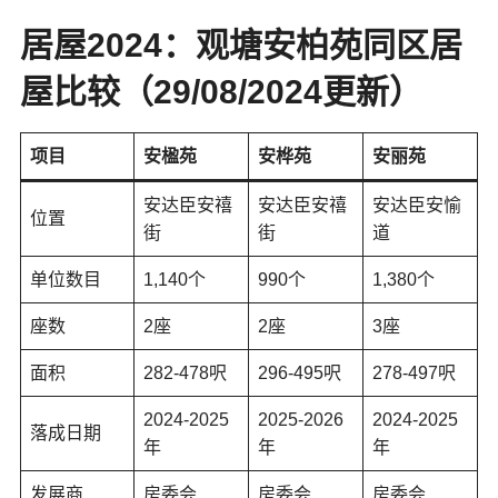
居屋2024：
观塘安柏苑
同区居
屋比较
（29/08/2024更新）
项目
安楹苑
安桦苑
安丽苑
安达臣安禧
安达臣安禧
安达臣安愉
位置
街
街
道
单位数目
1,140个
990个
1,380个
座数
2座
2座
3座
面积
282-478呎
296-495呎
278-497呎
2024-2025
2025-2026
2024-2025
落成日期
年
年
年
发展商
房委会
房委会
房委会