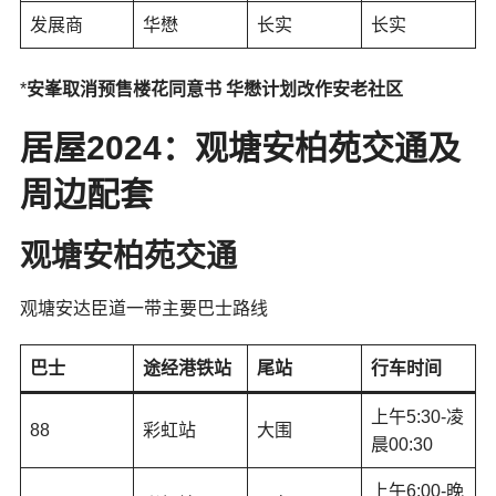
发展商
华懋
长实
长实
*
安峯取消预售楼花同意书 华懋计划改作安老社区
居屋2024：观塘安柏苑交通及
周边配套
观塘安柏苑
交通
观塘安达臣道一带主要巴士路线
巴士
途经港铁站
尾站
行车时间
上午5:30-凌
88
彩虹站
大围
晨00:30
上午6:00-晚