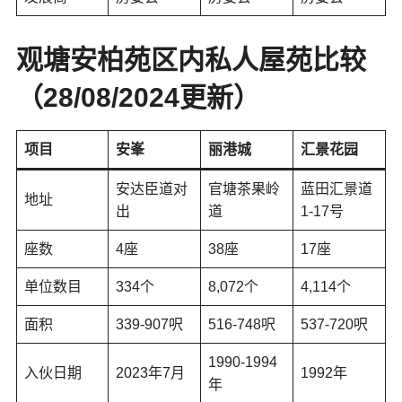
观塘安柏苑区内私人屋苑比较
（28/08/2024更新）
项目
安峯
丽港城
汇景花园
安达臣道对
官塘茶果岭
蓝田汇景道
地址
出
道
1-17号
座数
4座
38座
17座
单位数目
334个
8,072个
4,114个
面积
339-907呎
516-748呎
537-720呎
1990-1994
入伙日期
2023年7月
1992年
年