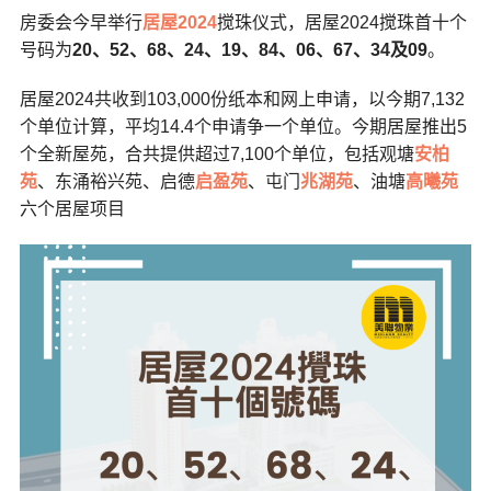
房委会今早举行
居屋2024
搅珠仪式，居屋2024搅珠首十个
号码为
20、52、68、24、19、84、06、67、34及09
。
居屋2024共收到103,000份纸本和网上申请，以今期7,132
个单位计算，平均14.4个申请争一个单位。今期居屋推出5
个全新屋苑，合共提供超过7,100个单位，包括观塘
安柏
苑
、东涌裕兴苑、启德
启盈苑
、屯门
兆湖苑
、油塘
高曦苑
六个居屋项目