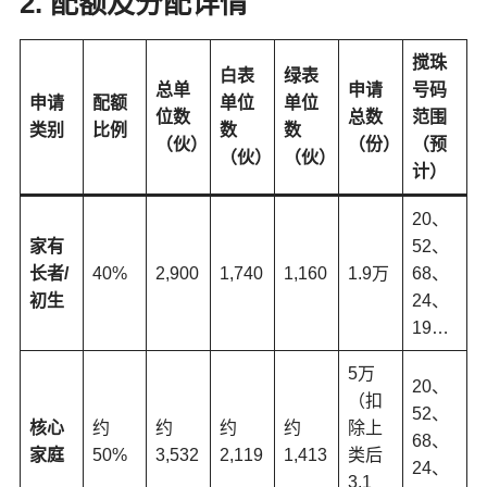
2. 配额及分配详情
搅珠
白表
绿表
总单
申请
号码
申请
配额
单位
单位
位数
总数
范围
类别
比例
数
数
（伙）
（份）
（预
（伙）
（伙）
计）
20、
家有
52、
长者/
40%
2,900
1,740
1,160
1.9万
68、
初生
24、
19…
5万
20、
（扣
52、
核心
约
约
约
约
除上
68、
家庭
50%
3,532
2,119
1,413
类后
24、
3.1