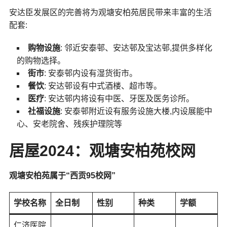
安达臣发展区的完善将为观塘安柏苑居民带来丰富的生活
配套:
购物设施
: 邻近安泰邨、安达邨及宝达邨,提供多样化
的购物选择。
街市
: 安泰邨内设有湿货街市。
餐饮
: 安达邨设有中式酒楼、超市等。
医疗
: 安达邨内将设有中医、牙医及医务诊所。
社福设施
: 安泰邨附近设有服务设施大楼,内设展能中
心、安老院舍、残疾护理院等
居屋2024：观塘安柏苑校网
观塘安柏苑属于“西贡95校网”
学校名称
全日制
性别
种类
学额
仁济医院