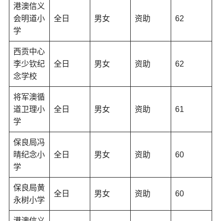
港澳信义
会明道小
全日
男女
资助
62
学
西贡中心
李少钦纪
全日
男女
资助
62
念学校
将军澳循
道卫理小
全日
男女
资助
61
学
保良局冯
晴纪念小
全日
男女
资助
60
学
保良局黄
全日
男女
资助
60
永树小学
港澳信义