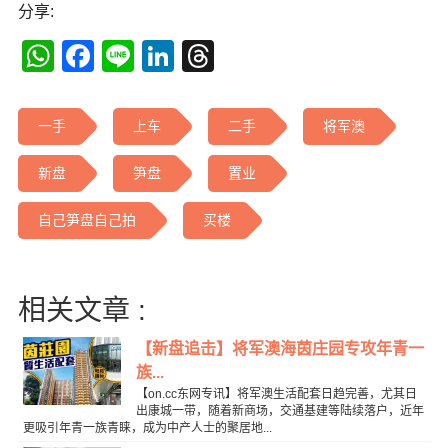
分享:
WhatsApp
Facebook
Line
LinkedIn
Threads
一手
上车
二手
将军澳
新盘
笋盘
置业
自己笋盘自己拍
买楼
相关文章 :
【新盘追击】将军澳海茵庄园专攻年青一
族...
【on.cc东网专讯】将军澳生活配套日趋完善，尤其日
出康城一带，随着新商场，交通基建等陆续落户，近年
更吸引年青一族青睐，成为中产人士的聚居地...