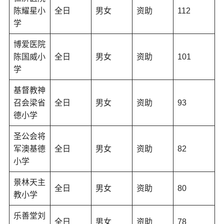
陈耀星小
全日
男女
资助
112
学
博爱医院
陈国威小
全日
男女
资助
101
学
基督教神
召会梁省
全日
男女
资助
93
德小学
圣公会将
军澳基德
全日
男女
资助
82
小学
景林天主
全日
男女
资助
80
教小学
乐善堂刘
全日
男女
资助
78