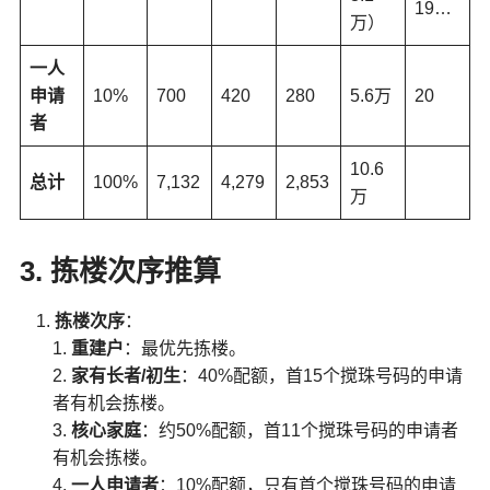
19…
万）
一人
申请
10%
700
420
280
5.6万
20
者
10.6
总计
100%
7,132
4,279
2,853
万
3. 拣楼次序推算
拣楼次序
：
重建户
：最优先拣楼。
家有长者/初生
：40%配额，首15个搅珠号码的申请
者有机会拣楼。
核心家庭
：约50%配额，首11个搅珠号码的申请者
有机会拣楼。
一人申请者
：10%配额，只有首个搅珠号码的申请