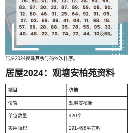
居屋2024搅珠其余号码依次排序。
居屋2024：
观塘安柏苑
资料
项目
详情
位置
观塘安禧街
单位数量
420个
实用面积
291-498平方呎