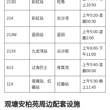
213D
彩虹站
旺角
上10:50
上午5:20-凌
214
彩虹站
长沙湾
晨00:30
上午5:00-凌
213M
蓝田站
蓝田
晨2:00
上午6:00-下
213X
九龙湾站
尖沙咀
午11:00
上午5:40-凌
613
过海巴士
筲箕湾
晨00:00
观塘站、红
上午5:30-晚
11X
红磡站
磡站
上11:45
观塘安柏苑
周边配套设施