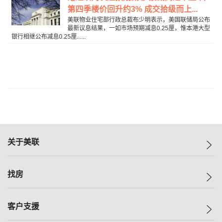
第四季楼价回升约3% 成交拾级而上...
美联物业住宅部行政总裁布少明表示，美国联储局公布
最新议息结果，一如市场预期减息0.25厘，惟本港大型
银行相继公布减息0.25厘......
关于美联
美联集团
找房
投资者关系
集团动态
一手新房
客户支援
人才招募
买房