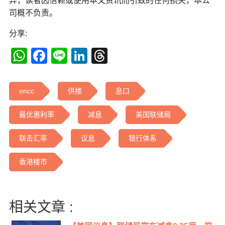
异，读者因信赖或使用本文资讯而引致的任何损失，本公
司概不负责。
分享:
WhatsApp
Facebook
Line
LinkedIn
Threads
oncc
供楼
息口
最优惠利率
减息
美国联储局
联击汇率
议息
银行体系
香港楼市
相关文章 :