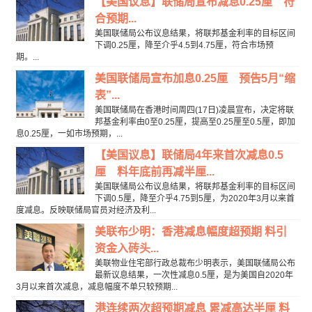
【美国议息】联储局宣布减息0.25厘 符
合预期...
美国联储局公布议息结果，将联邦基金利率的目标区间
下调0.25厘，降至介乎4.5到4.75厘，符合市场预
期。...
美国联储局宣布加息0.25厘 预告5月“缩
表”...
美国联储局在香港时间周四(17日)凌晨宣布，决定将联
邦基金利率由0至0.25厘，提高至0.25厘至0.5厘，即加
息0.25厘，一如市场预期，...
【美国议息】联储局4年来首次减息0.5
厘 料年底前再减半厘...
美国联储局公布议息结果，将联邦基金利率的目标区间
下调0.5厘，降至介乎4.75到5厘，为2020年3月以来首
度减息。反映联储局官员对经济及利...
美联布少明：香港减息幅度超预期 料引
资金入砖头...
美联物业住宅部行政总裁布少明表示，美国联储局公布
最新议息结果，一次性减息0.5厘，是为美国自2020年
3月以来首次减息，减息幅度不单只较预期...
港连续两次超预期减息 累减高达半厘 料