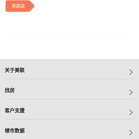
铁路盘
关于美联
美联集团
找房
投资者关系
集团动态
一手新房
客户支援
人才招募
买房
网站地图
上车
自助放盘
楼市数据
减价
专业经纪人