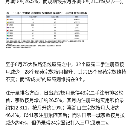
月减少约26.5%，而观塘线按月亦减少约21.3%(见表一)。
至于8月75大铁路沿线屋苑之中，32个屋苑二手注册量按
月减少，28个屋苑宗数按月报升，其余15个屋苑宗数维持
不变；而“零成交”的屋苑则维持在9个。
注册量排名方面，日出康城8月录得43宗二手注册排名榜
首，宗数按月增加约26.5%，其月内注册平均实用呎价录
约$12,311，按月升约1.9%；嘉湖山庄宗数按月大增约
46.4%，以41宗注册紧随其后；而沙田第一城宗数按月虽
减少约4%，但仍录得24宗登记打入三甲(见表二)。