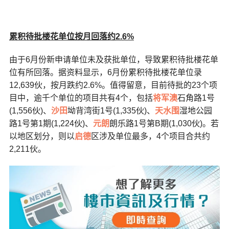
累积待批楼花单位按月回落约2.6%
由于6月份新申请单位未及获批单位，导致累积待批楼花单
位有所回落。据资料显示，6月份累积待批楼花单位录
12,639伙，按月跌约2.6%。值得留意，目前待批的23个项
目中，逾千个单位的项目共有4个，包括
将军澳
石角路1号
(1,556伙)、
沙田
坳背湾街1号(1,335伙)、
天水围
湿地公园
路1号第1期(1,224伙)、
元朗
朗乐路1号第B期(1,030伙)。若
以地区划分，则以
启德
区涉及单位最多，4个项目合共约
2,211伙。