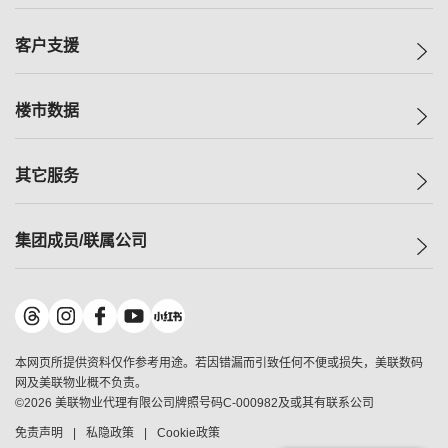
投资者关系
集团动态
一手新房
客户支援
人才招募
买房
网站地图
上车
自助放盘
楼市数据
减价
专业经纪人
低价
分行网络
指数
其它服务
美联豪宅
查询热线
信心指数
独家楼盘
联络我们
最新成交
小区专页
租房
集团成员/联属公司
按揭计算机
历史成交
大湾区专页
居屋专页
负担能力计算机
成交数据
楼市资讯
买卖流程
美联物业
转按计算机
小区成交排行榜
美联精英会
鋑联控股
*
缴款方式
地区百科
美联慈善基金
美联工商铺
*
本网页所提供资料仅作参考用途。若因错漏而引致任何不便或损失，美联数码
美善会
美联中国
网及美联物业概不负责。
地产经纪人管理协会
©
2026
美联物业代理有限公司牌照号码C-000982及或其有联系公司
美联澳门
申报已递交的购楼开盘
免责声明
私隐政策
Cookie政策
美联金融集团