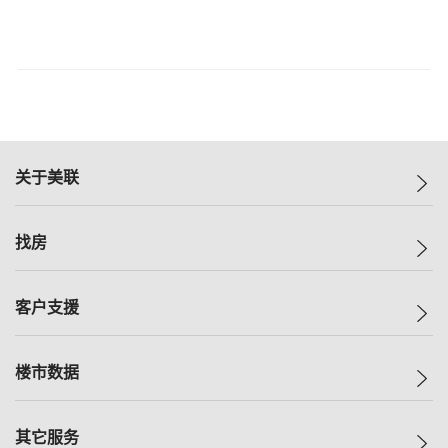
关于美联
美联集团
找房
投资者关系
集团动态
一手新房
客户支援
人才招募
买房
网站地图
上车
自助放盘
楼市数据
减价
专业经纪人
低价
分行网络
指数
其它服务
美联豪宅