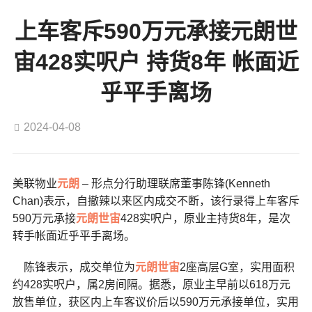
上车客斥590万元承接元朗世
宙428实呎户 持货8年 帐面近
乎平手离场
2024-04-08
美联物业
元朗
– 形点分行助理联席董事陈锋(Kenneth
Chan)表示，自撤辣以来区内成交不断，该行录得上车客斥
590万元承接
元朗
世宙
428实呎户，原业主持货8年，是次
转手帐面近乎平手离场。
陈锋表示，成交单位为
元朗
世宙
2座高层G室，实用面积
约428实呎户，属2房间隔。据悉，原业主早前以618万元
放售单位，获区内上车客议价后以590万元承接单位，实用