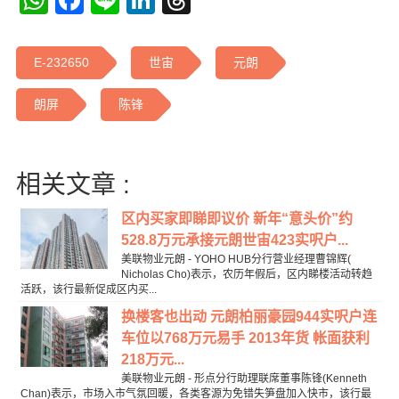
WhatsApp
Facebook
Line
LinkedIn
Threads
E-232650
世宙
元朗
朗屏
陈锋
相关文章 :
区内买家即睇即议价 新年“意头价”约
528.8万元承接元朗世宙423实呎户...
美联物业元朗 - YOHO HUB分行营业经理曹锦辉(
Nicholas Cho)表示，农历年假后，区内睇楼活动转趋
活跃，该行最新促成区内买...
换楼客也出动 元朗柏丽豪园944实呎户连
车位以768万元易手 2013年货 帐面获利
218万元...
美联物业元朗 - 形点分行助理联席董事陈锋(Kenneth
Chan)表示，市场入市气氛回暖，各类客源为免错失笋盘加入快市，该行最