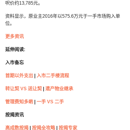
呎价约13,785元。
资料显示，原业主2016年以575.6万元于一手市场购入单
位。
更多资讯
延伸阅读:
入市备忘
首期以外支出
|
入市二手楼流程
转让契 VS 送让契
|
遗产物业继承
管理费知多啲
|
一手 VS 二手
按揭资讯
高成数按揭
|
按揭全攻略
|
按揭专家