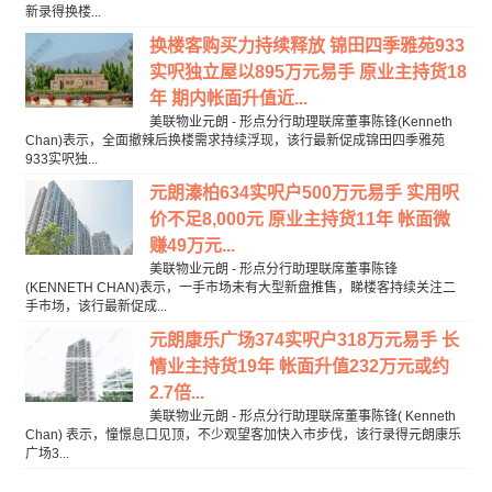
新录得换楼...
换楼客购买力持续释放 锦田四季雅苑933
实呎独立屋以895万元易手 原业主持货18
年 期内帐面升值近...
美联物业元朗 - 形点分行助理联席董事陈锋(Kenneth
Chan)表示，全面撤辣后换楼需求持续浮现，该行最新促成锦田四季雅苑
933实呎独...
元朗溱柏634实呎户500万元易手 实用呎
价不足8,000元 原业主持货11年 帐面微
赚49万元...
美联物业元朗 - 形点分行助理联席董事陈锋
(KENNETH CHAN)表示，一手市场未有大型新盘推售，睇楼客持续关注二
手市场，该行最新促成...
元朗康乐广场374实呎户318万元易手 长
情业主持货19年 帐面升值232万元或约
2.7倍...
美联物业元朗 - 形点分行助理联席董事陈锋( Kenneth
Chan) 表示，憧憬息口见顶，不少观望客加快入市步伐，该行录得元朗康乐
广场3...