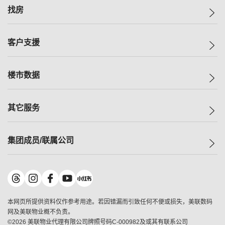
美联集团
找房
投资者关系
集团动态
一手新房
客户支援
人才招募
买房
网站地图
上车
自助放盘
楼市数据
减价
专业经纪人
低价
分行网络
指数
其它服务
美联豪宅
查询热线
信心指数
独家楼盘
联络我们
最新成交
小区专页
租房
集团成员/联属公司
按揭计算机
历史成交
大湾区专页
居屋专页
负担能力计算机
成交数据
楼市资讯
买卖流程
美联物业
转按计算机
小区成交排行榜
美联精英会
鋑联控股
*
缴款方式
地区百科
美联慈善基金
美联工商铺
*
本网页所提供资料仅作参考用途。若因错漏而引致任何不便或损失，美联数码
美善会
美联中国
网及美联物业概不负责。
地产经纪人管理协会
©
2026
美联物业代理有限公司牌照号码C-000982及或其有联系公司