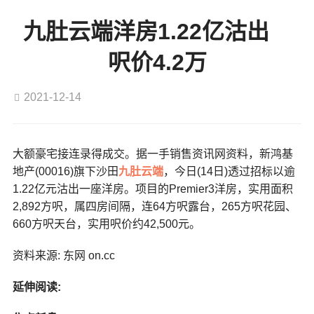
九肚云端洋房1.22亿沽出
呎价4.2万
2021-12-14
大额豪宅接连录得成交。据一手销售资讯网资料，新鸿基
地产(00016)旗下沙田
九肚
云端
，今日(14日)透过招标以逾
1.22亿元沽出一座洋房。项目的Premier3洋房，实用面积
2,892方呎，属四房间隔，连64方呎露台，265方呎花园、
660方呎天台，实用呎价约42,500元。
资料来源: 东网 on.cc
延伸阅读: