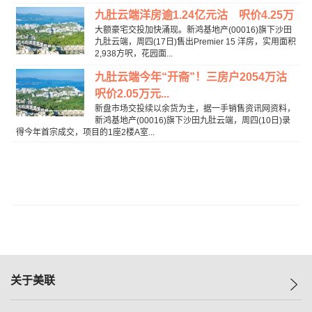
九肚云端洋房逾1.24亿元沽 呎价4.25万
大额豪宅交投加快涌现。新鸿基地产(00016)旗下沙田
九肚云端，周四(17日)售出Premier 15 洋房，实用面积
2,938方呎，花园面...
九肚云端今年“开斋”！三房户2054万沽
呎价2.05万元...
新盘市场交投续以余货为主，据一手销售资讯网资料，
新鸿基地产(00016)旗下沙田九肚云端，周四(10日)录
得今年首宗成交，项目的1座2楼A室...
关于美联