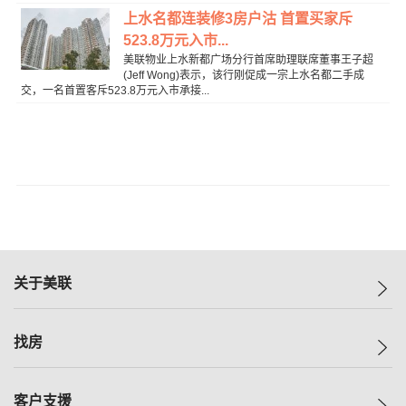
上水名都连装修3房户沽 首置买家斥
523.8万元入市...
美联物业上水新都广场分行首席助理联席董事王子超
(Jeff Wong)表示，该行刚促成一宗上水名都二手成
交，一名首置客斥523.8万元入市承接...
关于美联
美联集团
找房
投资者关系
集团动态
一手新房
客户支援