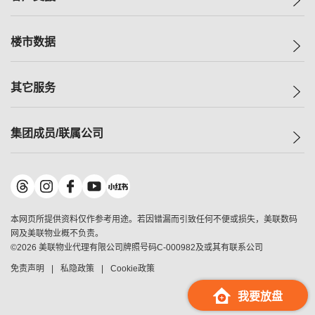
人才招募
买房
网站地图
上车
自助放盘
楼市数据
减价
专业经纪人
低价
分行网络
指数
其它服务
美联豪宅
查询热线
信心指数
独家楼盘
联络我们
最新成交
小区专页
租房
集团成员/联属公司
按揭计算机
历史成交
大湾区专页
居屋专页
负担能力计算机
成交数据
楼市资讯
买卖流程
美联物业
转按计算机
小区成交排行榜
美联精英会
鋑联控股
*
缴款方式
地区百科
美联慈善基金
美联工商铺
*
本网页所提供资料仅作参考用途。若因错漏而引致任何不便或损失，美联数码
美善会
美联中国
网及美联物业概不负责。
地产经纪人管理协会
©
2026
美联物业代理有限公司牌照号码C-000982及或其有联系公司
美联澳门
申报已递交的购楼开盘
免责声明
私隐政策
Cookie政策
美联金融集团
美联移民顾问
我要放盘
美联升学顾问