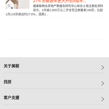
27% 宗数按年更大升近9成半...
据美联物业房地产数据及研究中心综合土地注册处资料
显示，2月逾2,000万元二手住宅注册量录148宗，比起
1月116宗高出约27.6%，连跌2...
关于美联
美联集团
找房
投资者关系
集团动态
一手新房
客户支援
人才招募
买房
网站地图