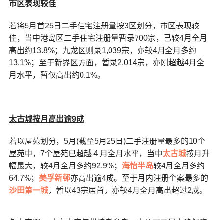
市区表现较佳
若将5月首25日二手住宅注册量按3区划分，市区表现较
佳，当中港岛区二手住宅注册量暂录700宗，已较4月全月
高出约13.8%；九龙区则录1,039宗，亦较4月全月多约
13.1%；至于新界区方面，暂录2,014宗，亦刚超越4月全
月水平，暂仅高出约0.1%。
太古城按月高出逾
9
成
若以屋苑划分，5月(截至5月25日)二手注册量最多的10个
屋苑中，7个屋苑已超越４月全月水平，当中
太古城
按月升
幅最大，较4月全月多约92.9%；
海怡半岛
较4月全月多约
64.7%；
美孚新邨
亦高出逾4成。至于月内注册个案最多的
沙田第一城
，暂以43宗居首，亦较4月全月高出超过2成。