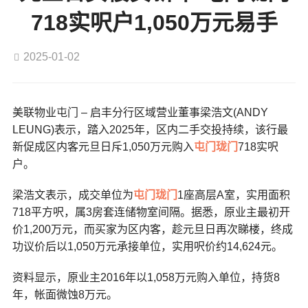
718实呎户1,050万元易手
2025-01-02
美联物业屯门 – 启丰分行区域营业董事梁浩文(ANDY
LEUNG)表示，踏入2025年，区内二手交投持续，该行最
新促成区内客元旦日斥1,050万元购入
屯门
珑门
718实呎
户。
梁浩文表示，成交单位为
屯门
珑门
1座高层A室，实用面积
718平方呎，属3房套连储物室间隔。据悉，原业主最初开
价1,200万元，而买家为区内客，趁元旦日再次睇楼，终成
功议价后以1,050万元承接单位，实用呎价约14,624元。
资料显示，原业主2016年以1,058万元购入单位，持货8
年，帐面微蚀8万元。