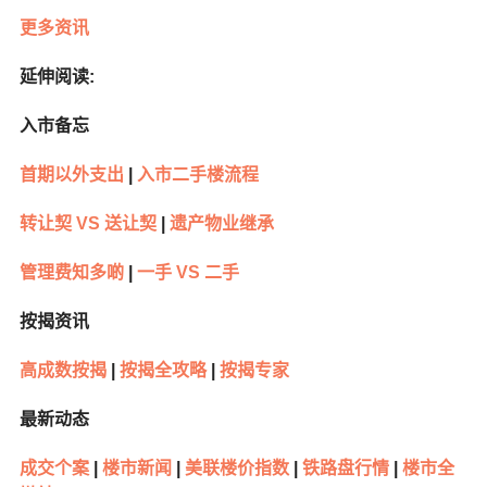
更多资讯
延伸阅读:
入市备忘
首期以外支出
|
入市二手楼流程
转让契 VS 送让契
|
遗产物业继承
管理费知多啲
|
一手 VS 二手
按揭资讯
高成数按揭
|
按揭全攻略
|
按揭专家
最新动态
成交个案
|
楼市新闻
|
美联楼价指数
|
铁路盘行情
|
楼市全