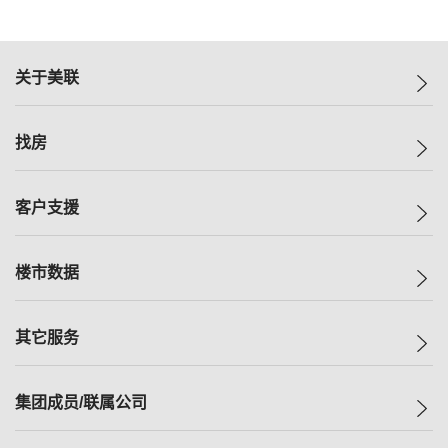
关于美联
美联集团
找房
投资者关系
集团动态
一手新房
客户支援
人才招募
买房
网站地图
上车
自助放盘
楼市数据
减价
专业经纪人
低价
分行网络
指数
其它服务
美联豪宅
查询热线
信心指数
独家楼盘
联络我们
最新成交
小区专页
租房
集团成员/联属公司
按揭计算机
历史成交
大湾区专页
居屋专页
负担能力计算机
成交数据