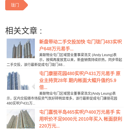
珑门
相关文章 :
新盘带动二手交投加快 屯门珑门483实呎
户648万元易手...
美联物业屯门区域营业董事梁浩文 (Andy Leung)表
示，按揭再度放宽以来，新盘销情持续炽热，同步带起
二手交投，该行最新促成屯门珑门48...
屯门康丽花园480实呎户431万元易手 原
业主持货28年 期内帐面大幅升值约5.9
倍...
美联物业屯门区域营业董事梁浩文(Andy Leung)表
示，区内交投随市场投资气氛好转明显增多，该行最新促成屯门康丽花园
480实呎户431万...
屯门嘉悦半岛465实呎户400万元易手 实
用呎价不足9000元 2010年买入 帐面获利
220万元...