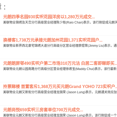
 :
元朗四季名园930实呎花园洋房以1,280万元成交...
美联物业锦绣及天峦分行高级营业经理陈少枝(Raio Chan)表示，该行刚促成元朗天四
换楼客1,738万元承接元朗加州花园1,371实呎花园户...
美联物业新界西北豪宅锦绣大道分行高级分区营业经理廖煜荣(Jimmy Liu)表示，通
元朗朗屏邨490实呎户第二市场310万元沽 白居二客即睇即买..
美联物业元朗公园南路分行高级分区营业经理徐君宝(Maddy Chui)表示，该行最新
拎票睇楼 首置客斥1,368万元买元朗Grand YOHO 723实呎户..
美联物业元朗又新街分行高级营业经理龙国荣 (Jason Lung)表示，元朗通关效应
元朗尚悦659实呎三房套单位700万元成交...
美联物业元朗又新街分行高级营业经理龙国荣 (Jason Lung)表示，该行刚促成一个