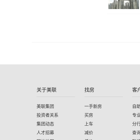
关于美联
找房
客
美联集团
一手新房
自
投资者关系
买房
专
集团动态
上车
分
人才招募
减价
查