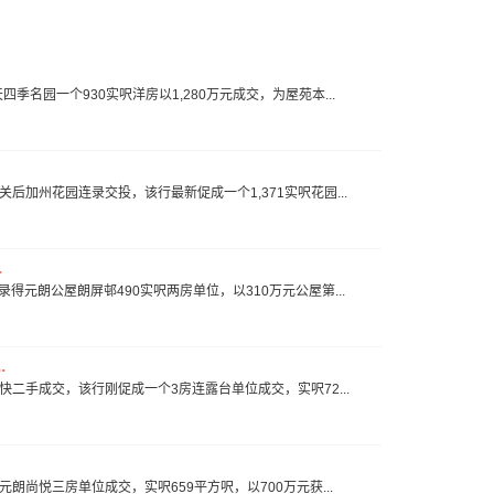
季名园一个930实呎洋房以1,280万元成交，为屋苑本...
关后加州花园连录交投，该行最新促成一个1,371实呎花园...
.
录得元朗公屋朗屏邨490实呎两房单位，以310万元公屋第...
.
加快二手成交，该行刚促成一个3房连露台单位成交，实呎72...
元朗尚悦三房单位成交，实呎659平方呎，以700万元获...