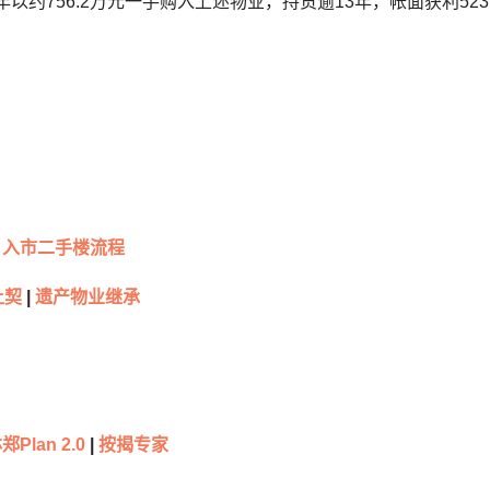
9年以约756.2万元一手购入上述物业，持货逾13年，帐面获利52
入市二手楼流程
让契
|
遗产物业继承
林郑
Plan 2.0
|
按揭专家