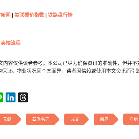
市新闻
|
美联楼价指数
|
铁路盘行情
卖楼流程
本文内容仅供读者参考。本公司已尽力确保资讯的准确性，但并不
的保证。物业状况因个案而异，读者因信赖或使用本文资讯而引
tsApp
acebook
Line
LinkedIn
Threads
元朗
四季名园
成交
新界
洋房