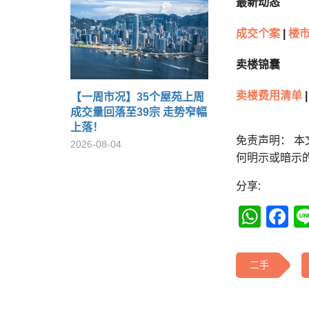
最新动态
成交个案
|
楼
卖楼锦囊
卖楼费用清单
|
【一周市况】35个屋苑上周
成交量回落至39宗 走势窄幅
上落！
免责声明： 
2026-08-04
何明示或暗示
分享:
Wha
F
二手