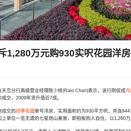
1,280万元购930实呎花园洋
天峦分行高级营业经理陈少枝(Raio Chan)表示，该行刚促成
元
成交，2009年货升值近7成。
刚成交的
四季名园
单号洋房，实用面积约为930平方呎，并连9
上单位一览无遗的七星岗山美景，即拍板购入自住，以1,280万元