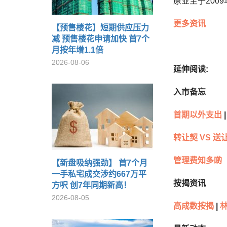
原业主于200
更多资讯
【预售楼花】短期供应压力
减 预售楼花申请加快 首7个
月按年增1.1倍
2026-08-06
延伸阅读
:
入市备忘
首期以外支出
|
转让契
VS
送
管理费知多啲
【新盘吸纳强劲】 首7个月
一手私宅成交涉约667万平
按揭资讯
方呎 创7年同期新高！
2026-08-05
高成数按揭
|