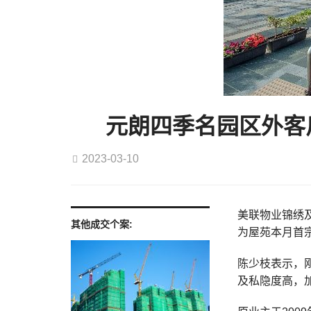
元朗四季名园区外客斥
2023-03-10
美联物业锦绣及
其他成交个案:
为屋苑本月首宗
陈少枝表示，
及私隐度高，加