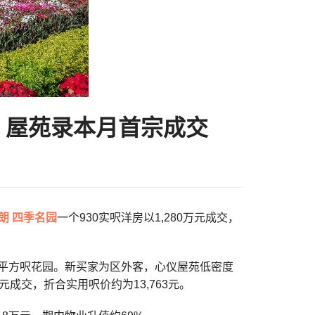
房 屋苑录本月首宗成交
朗
四季名园
一个930实呎洋房以1,280万元成交，
44平方呎花园。新买家为区外客，心仪屋苑低密度
成交，折合实用呎价约为13,763元。