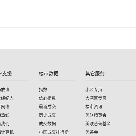
户支援
楼市数据
其它服务
助放盘
指数
小区专页
业经纪人
信心指数
大湾区专页
行网络
最新成交
楼市资讯
询热线
历史成交
美联精英会
络我们
成交数据
美联慈善基金
揭计算机
小区成交排行榜
美善会