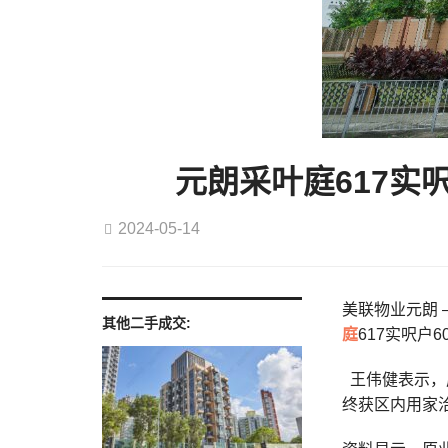
元朗采叶庭617实
2024-05-14
美联物业元朗 –
其他二手成交:
庭
617实呎户
王伟健表示，
终获区内用家洽