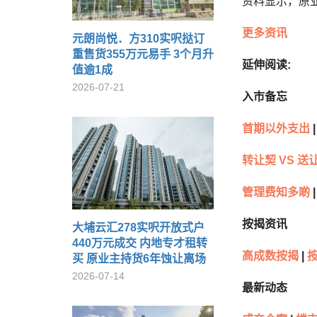
资料显示，原业
更多资讯
元朗尚悦．方310实呎挞订
重售货355万元易手 3个月升
延伸阅读:
值逾1成
2026-07-21
入市备忘
首期以外支出
|
转让契 VS 送
管理费知多啲
|
按揭资讯
大埔云汇278实呎开放式户
440万元成交 内地专才租转
高成数按揭
|
买 原业主持货6年蚀让离场
2026-07-14
最新动态