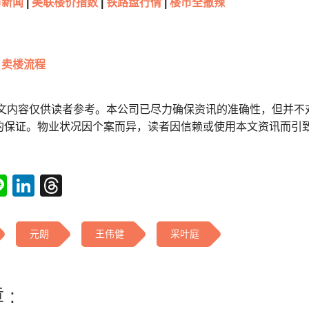
新闻
|
美联楼价指数
|
铁路盘行情
|
楼市全撤辣
卖楼流程
本文内容仅供读者参考。本公司已尽力确保资讯的准确性，但并不
的保证。物业状况因个案而异，读者因信赖或使用本文资讯而引
tsApp
acebook
Line
LinkedIn
Threads
元朗
王伟健
采叶庭
 :