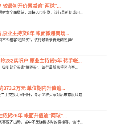
户 较最初开价累减逾“两球”...
楼客憧憬财案全面撤辣，加快入市步伐，该行最新促成用...
原业主持货8年 帐面微赚离场...
，吸引不少租客“租转买”，该行最新录得元朗朗屏8...
282实呎户 原业主持货5年 转手帐...
持续，吸引部分买家“租转买”，该行最新录得区内客...
373.2万元 单位期内升值逾...
，新盘及二手交投明显回升，令示少准买家对后市态度转趋...
货26年 帐面升值逾“两球”...
来，各类客源齐出动，当中不乏睇楼多时的换楼客，该行...