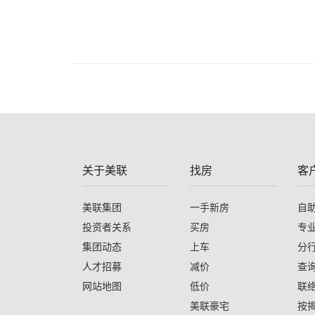
关于美联
找房
客
美联集团
一手新房
自
投资者关系
买房
专
集团动态
上车
分
人才招募
减价
查
网站地图
低价
联
美联豪宅
按