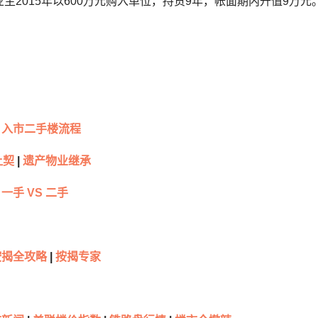
主2015年以600万元购入单位，持货9年，帐面期内升值9万元
入市二手楼流程
让契
|
遗产物业继承
一手 VS 二手
按揭全攻略
|
按揭专家