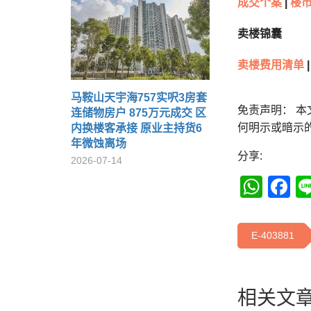
成交个案
|
楼市
卖楼锦囊
卖楼费用清单
|
马鞍山天宇海757实呎3房套
免责声明： 
连储物房户 875万元成交 区
何明示或暗示
内换楼客承接 原业主持货6
年微蚀离场
分享:
2026-07-14
Wha
F
E-403881
相关文章