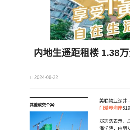
内地生遥距租楼 1.38
2024-08-22
美联物业深井 
其他成交个案:
门
爱琴海岸
5
郑志浩表示，
海学院，由朋友