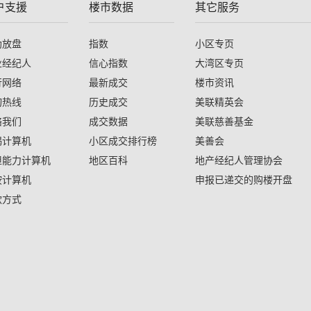
户支援
楼市数据
其它服务
助放盘
指数
小区专页
业经纪人
信心指数
大湾区专页
行网络
最新成交
楼市资讯
询热线
历史成交
美联精英会
络我们
成交数据
美联慈善基金
揭计算机
小区成交排行榜
美善会
担能力计算机
地区百科
地产经纪人管理协会
按计算机
申报已递交的购楼开盘
款方式