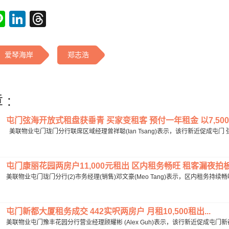
tsApp
acebook
Line
LinkedIn
Threads
爱琴海岸
郑志浩
 :
屯门弦海开放式租盘获垂青 买家变租客 预付一年租金 以7,500元
美联物业屯门珑门分行联席区域经理曾祥聪(Ian Tsang)表示，该行新近促成屯门
屯门康丽花园两房户11,000元租出 区内租务畅旺 租客漏夜拍板 2
美联物业屯门珑门分行(2)市务经理(销售)邓文豪(Meo Tang)表示，区内租务持续畅
屯门新都大厦租务成交 442实呎两房户 月租10,500租出...
美联物业屯门豫丰花园分行营业经理顾耀彬 (Alex Guh)表示，该行新近促成屯门新都