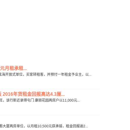
月租承租...
 弦海开放式单位，买家转租客，并预付一年租金予业主，以...
016年货租金回报高达4.3厘...
旺，该行新近录得屯门 康丽花园两房户以11,000元...
大厦两房单位，以月租10,500元获承接，租金回报逾2...