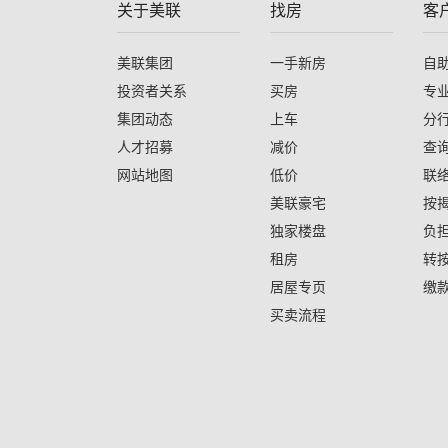
关于美联
找房
客
美联集团
一手新房
自
投资者关系
买房
专
集团动态
上车
分
人才招募
减价
查
网站地图
低价
联
美联豪宅
按
独家楼盘
负
租房
转
居屋专页
缴
买卖流程