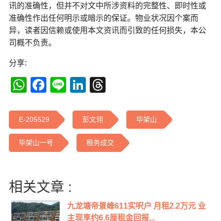
讯的准确性，但并不对文中所涉资料的完整性、即时性或
准确性作出任何明示或暗示的保证。物业状况因个案而
异，读者因信赖或使用本文资讯而引致的任何损失，本公
司概不负责。
分享:
WhatsApp
Facebook
Line
LinkedIn
Threads
E-205529
彭文翎
毕架山
毕架山一号
租务成交
相关文章 :
九龙塘帝景峰611实呎户 月租2.2万元 业
主现享约6.6厘租金回报...