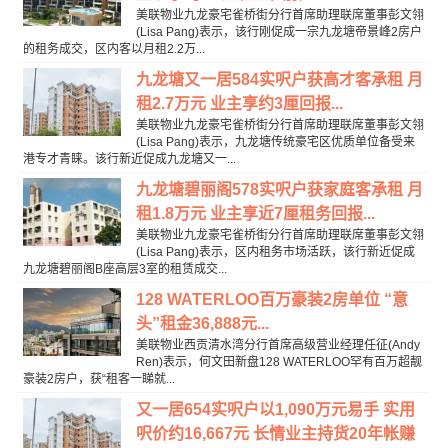
美联物业九龙豪宅雀桥街分行首席助理联席董事彭文翎
(Lisa Pang)表示，该行刚促成一宗九龙塘帝景峰2房户
的租务成交，区内客以月租2.2万...
九龙塘又一居584实呎户获高才客承租 月
租2.7万元 业主享约3厘回报...
美联物业九龙豪宅雀桥街分行首席助理联席董事彭文翎
(Lisa Pang)表示，九龙塘传统豪宅区优质单位备受来
港专才青睐。该行新近促成九龙塘又一...
九龙塘碧丽阁578实呎户获家庭客承租 月
租1.8万元 业主享近7厘租务回报...
美联物业九龙豪宅雀桥街分行首席助理联席董事彭文翎
(Lisa Pang)表示，区内租务市场活跃，该行新近促成
九龙塘碧丽阁B座高层3室的租赁成交...
128 WATERLOO百万豪装2房单位 “意
头”租金36,888元...
美联物业西贡清水湾分行首席高级营业经理任征(Andy
Ren)表示，何文田新盘128 WATERLOO罕有百万超靓
豪装2房户，获“租客一睇就...
又一居654实呎户以1,090万元易手 实用
呎价约16,667元 长情业主持货20年帐赚