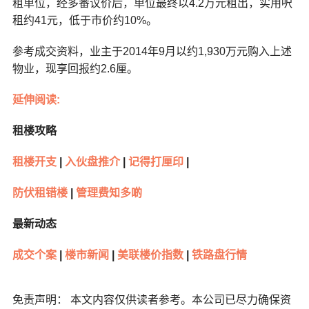
租单位，经多番议价后，单位最终以4.2万元租出，实用呎
租约41元，低于市价约10%。
参考成交资料，业主于2014年9月以约1,930万元购入上述
物业，现享回报约2.6厘。
延伸阅读:
租楼攻略
租楼开支
|
入伙盘推介
|
记得打厘印
|
防伏租错楼
|
管理费知多啲
最新动态
成交个案
|
楼市新闻
|
美联楼价指数
|
铁路盘行情
免责声明： 本文内容仅供读者参考。本公司已尽力确保资