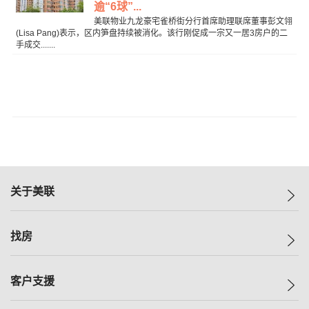
逾“6球”...
美联物业九龙豪宅雀桥街分行首席助理联席董事彭文翎
(Lisa Pang)表示，区内笋盘持续被消化。该行刚促成一宗又一居3房户的二
手成交.......
关于美联
美联集团
找房
投资者关系
集团动态
一手新房
客户支援
人才招募
买房