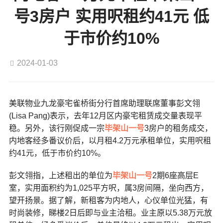
号3房户 实用呎租约41元 低
于市价约10%
2024-01-03
美联物业九龙豪宅雀桥街分行首席助理联席董事彭文翎
(Lisa Pang)表示，去年12月区内豪宅租赁成交量表现平
稳。另外，该行刚促成一宗
毕架山一号
3房户的租务成交，
内地客经多番议价后，以月租4.2万元承租单位，实用呎租
约41元，低于市价约10%。
彭文翎指，上述租出的单位为
毕架山一号
2期6座高层E
室，实用面积约为1,025平方呎，属3房间隔，坐向西方，
望开扬景。据了解，新租客为内地人，心仪单位光猛，有
时尚装修，睇楼2日后即与业主洽租。业主原以5.38万元放