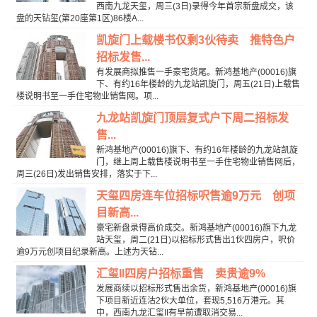
西南九龙天玺，周三(3日)录得今年首宗新盘成交，该
盘的天钻玺(第20座第1区)86楼A...
凯旋门上载楼书仅剩3伙待卖 推特色户
招标发售...
有发展商拟推售一手豪宅货尾。新鸿基地产(00016)旗
下、有约16年楼龄的九龙站凯旋门，周五(21日)上载售
楼说明书至一手住宅物业销售网。项...
九龙站凯旋门顶层复式户下周二招标发
售...
新鸿基地产(00016)旗下、有约16年楼龄的九龙站凯旋
门，继上周上载售楼说明书至一手住宅物业销售网后，
周三(26日)发出销售安排，落实于下...
天玺四房连车位招标呎售逾9万元 创项
目新高...
豪宅新盘录得高价成交。新鸿基地产(00016)旗下九龙
站天玺，周二(21日)以招标形式售出1伙四房户，呎价
逾9万元创项目纪录新高。上述为天钻...
汇玺II四房户招标重售 卖贵逾9%
发展商续以招标形式售出余货，新鸿基地产(00016)旗
下项目新近连沽2伙大单位，套现5,516万港元。其
中，西南九龙汇玺II有早前遭取消交易...