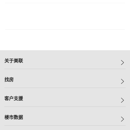
关于美联
美联集团
找房
投资者关系
集团动态
一手新房
客户支援
人才招募
买房
网站地图
上车
自助放盘
楼市数据
减价
专业经纪人
低价