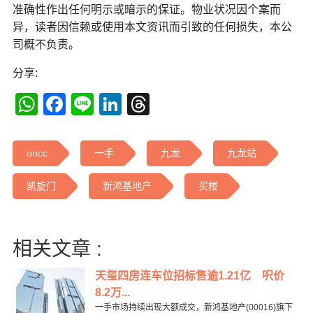
准确性作出任何明示或暗示的保证。物业状况因个案而
异，读者因信赖或使用本文资讯而引致的任何损失，本公
司概不负责。
分享:
WhatsApp
Facebook
Line
LinkedIn
Threads
oncc
一手
九龙
九龙站
凯旋门
新鸿基地产
买楼
相关文章 :
天玺四房连车位招标售逾1.21亿 呎价
8.2万...
一手市场持续出现大额成交，新鸿基地产(00016)旗下