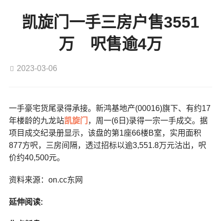
凯旋门一手三房户售3551
万 呎售逾4万
2023-03-06
一手豪宅货尾录得承接。新鸿基地产(00016)旗下、有约17
年楼龄的九龙站
凯旋门
，周一(6日)录得一宗一手成交。据
项目成交纪录册显示，该盘的第1座66楼B室，实用面积
877方呎，三房间隔，透过招标以逾3,551.8万元沽出，呎
价约40,500元。
资料来源：on.cc东网
延伸阅读: