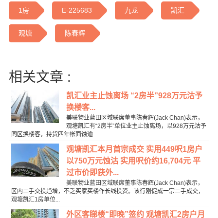
1房
E-225683
九龙
凯汇
观塘
陈春辉
相关文章 :
凯汇业主止蚀离场 “2房半”928万元沽予
换楼客...
美联物业蓝田区域联席董事陈春辉(Jack Chan)表示，
观塘凯汇有“2房半”单位业主止蚀离场，以928万元沽予
同区换楼客，持货四年帐面蚀逾...
观塘凯汇本月首宗成交 实用449呎1房户
以750万元蚀沽 实用呎价约16,704元 平
过市价即获外...
美联物业蓝田区域联席董事陈春辉(Jack Chan)表示，
区内二手交投趋增，不乏买家买楼作长线投资。该行刚促成一宗二手成交，
观塘凯汇1房单位...
外区客睇楼“即晚”签约 观塘凯汇2房户月