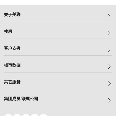
关于美联
美联集团
找房
投资者关系
集团动态
一手新房
客户支援
人才招募
买房
网站地图
上车
自助放盘
楼市数据
减价
专业经纪人
低价
分行网络
指数
其它服务
美联豪宅
查询热线
信心指数
独家楼盘
联络我们
最新成交
小区专页
租房
集团成员/联属公司
按揭计算机
历史成交
大湾区专页
居屋专页
负担能力计算机
成交数据
楼市资讯
买卖流程
美联物业
转按计算机