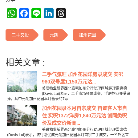
WhatsApp
Facebook
Line
LinkedIn
Threads
二手交投
元朗
加州花园
相关文章 :
二手气氛旺 加州花园洋房录成交 实呎
980双号屋1,150万元沽...
美联物业新界西北豪宅加州分行助理区域经理雷惠德
(Davis Lui)表示，二手市场频录成交，洋房物业亦受追
捧，其中元朗加州花园本月暂录约7宗...
加州花园录本月首宗成交 首置客入市自
住 实呎1372洋房1,840万元沽 创同类呎
价及成交价新高...
美联物业新界西北豪宅加州分行助理区域经理雷惠德
(Davis Lui)表示，该行刚促成元朗加州花园本月首宗二手成交，一名外区首