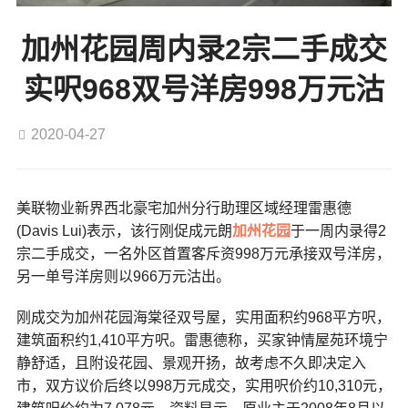
加州花园周内录2宗二手成交
实呎968双号洋房998万元沽
2020-04-27
美联物业新界西北豪宅加州分行助理区域经理雷惠德
(Davis Lui)表示，该行刚促成元朗
加州花园
于一周内录得2
宗二手成交，一名外区首置客斥资998万元承接双号洋房，
另一单号洋房则以966万元沽出。
刚成交为加州花园海棠径双号屋，实用面积约968平方呎，
建筑面积约1,410平方呎。雷惠德称，买家钟情屋苑环境宁
静舒适，且附设花园、景观开扬，故考虑不久即决定入
市，双方议价后终以998万元成交，实用呎价约10,310元，