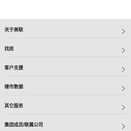
关于美联
美联集团
找房
投资者关系
集团动态
一手新房
客户支援
人才招募
买房
网站地图
上车
自助放盘
楼市数据
减价
专业经纪人
低价
分行网络
指数
其它服务
美联豪宅
查询热线
信心指数
独家楼盘
联络我们
最新成交
小区专页
租房
集团成员/联属公司
按揭计算机
历史成交