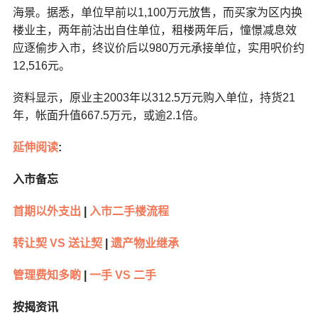
海景。据悉，单位早前以1,100万元放售，而买家为区内换
楼业主，两年前沽出自住单位，租楼两年后，憧憬减息效
应逐偷步入市，终议价后以980万元承接单位，实用呎价约
12,516元。
资料显示，原业主2003年以312.5万元购入单位，持货21
年，帐面升值667.5万元，或逾2.1倍。
延伸阅读
:
入市备忘
首期以外支出
|
入市二手楼流程
转让契 VS 送让契
|
遗产物业继承
管理费知多啲
|
一手 VS 二手
按揭资讯