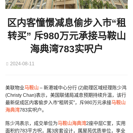
区内客憧憬减息偷步入市“租
转买” 斥980万元承接马鞍山
海典湾783实呎户
2024-08-11
美联物业
马鞍山
– 新港城中心分行 (2)助理区域经理陈少鸿
(Christy Chan)表示，美国联储局减息预期持续升温，该行
最新促成区内客偷步入市“租转买”，斥980万元承接
马鞍山
海典湾
783实呎户。
陈少鸿表示，成交单位为
马鞍山
海典湾
2座中层C室，实用
面积约783平方呎，属3房套设计，属屋苑优质单位，享全