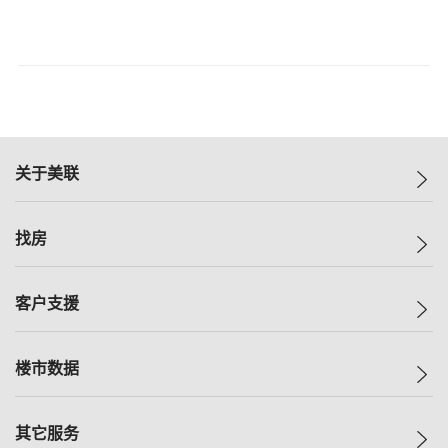
关于美联
美联集团
找房
投资者关系
集团动态
一手新房
客户支援
人才招募
买房
网站地图
上车
自助放盘
楼市数据
减价
专业经纪人
低价
分行网络
指数
其它服务
美联豪宅
查询热线