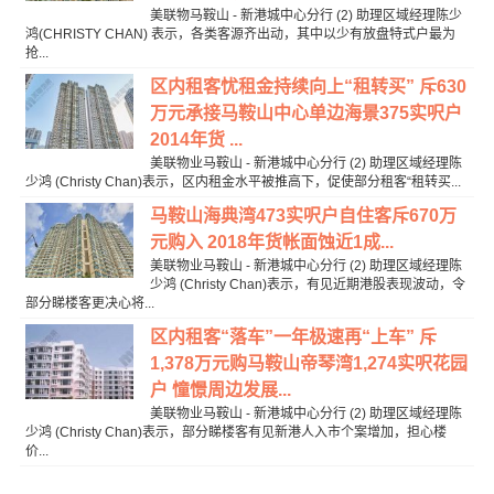
美联物马鞍山 - 新港城中心分行 (2) 助理区域经理陈少
鸿(CHRISTY CHAN) 表示，各类客源齐出动，其中以少有放盘特式户最为
抢...
区内租客忧租金持续向上“租转买” 斥630
万元承接马鞍山中心单边海景375实呎户
2014年货 ...
美联物业马鞍山 - 新港城中心分行 (2) 助理区域经理陈
少鸿 (Christy Chan)表示，区内租金水平被推高下，促使部分租客“租转买...
马鞍山海典湾473实呎户自住客斥670万
元购入 2018年货帐面蚀近1成...
美联物业马鞍山 - 新港城中心分行 (2) 助理区域经理陈
少鸿 (Christy Chan)表示，有见近期港股表现波动，令
部分睇楼客更决心将...
区内租客“落车”一年极速再“上车” 斥
1,378万元购马鞍山帝琴湾1,274实呎花园
户 憧憬周边发展...
美联物业马鞍山 - 新港城中心分行 (2) 助理区域经理陈
少鸿 (Christy Chan)表示，部分睇楼客有见新港人入市个案增加，担心楼
价...