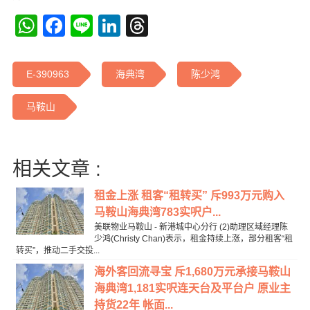
WhatsApp
Facebook
Line
LinkedIn
Threads
E-390963
海典湾
陈少鸿
马鞍山
相关文章 :
租金上涨 租客“租转买” 斥993万元购入
马鞍山海典湾783实呎户...
美联物业马鞍山 - 新港城中心分行 (2)助理区域经理陈
少鸿(Christy Chan)表示，租金持续上涨，部分租客“租
转买”，推动二手交投...
海外客回流寻宝 斥1,680万元承接马鞍山
海典湾1,181实呎连天台及平台户 原业主
持货22年 帐面...