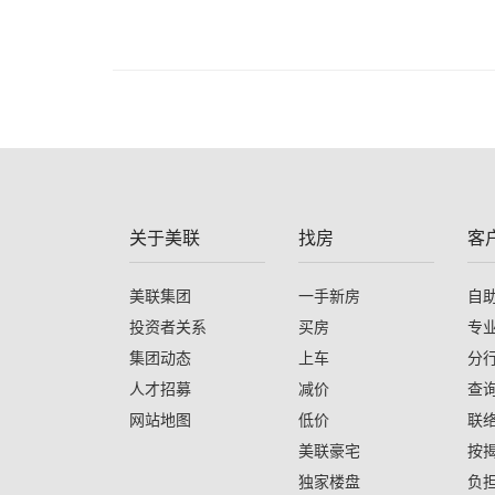
关于美联
找房
客
美联集团
一手新房
自
投资者关系
买房
专
集团动态
上车
分
人才招募
减价
查
网站地图
低价
联
美联豪宅
按
独家楼盘
负