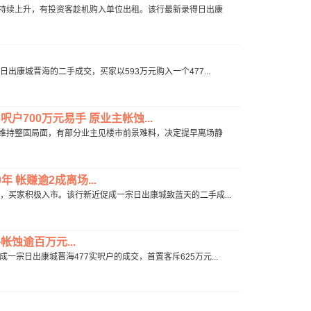
港租金持续上升，有投资客趁机购入单位出租。该行最新录得日出康
日出康城晋海的二手成交，买家以593万元购入一个477...
呎户700万元易手 原业主帐蚀...
价依然维持整固局面，有部分业主见楼市前景难料，决定提早离场静
年 帐赚逾2成离场...
向好，买家积极入市。该行新近促成一宗日出康城致蓝天的二手成...
蚀逾百万元...
成一宗日出康城晋海477实呎户的成交，首置客斥625万元...