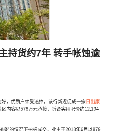
业主持货约7年 转手帐蚀逾
气氛向好，优质户续受追捧，该行新近促成一宗
日出康
内客以578万元承接，折合实用呎价约12,194
”的情况下拍板成交。业主于2018年6月以879