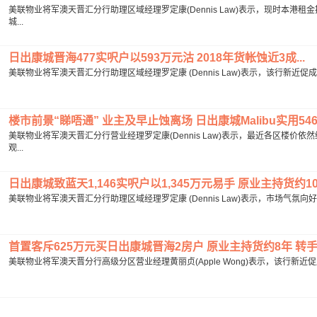
美联物业将军澳天晋汇分行助理区域经理罗定康(Dennis Law)表示，现时本
城...
日出康城晋海477实呎户以593万元沽 2018年货帐蚀近3成...
美联物业将军澳天晋汇分行助理区域经理罗定康 (Dennis Law)表示，该行新近促成
楼市前景“睇唔通” 业主及早止蚀离场 日出康城Malibu实用546
美联物业将军澳天晋汇分行营业经理罗定康(Dennis Law)表示，最近各区楼
观...
日出康城致蓝天1,146实呎户以1,345万元易手 原业主持货约10
美联物业将军澳天晋汇分行助理区域经理罗定康 (Dennis Law)表示，市场气氛
首置客斥625万元买日出康城晋海2房户 原业主持货约8年 转手帐
美联物业将军澳天晋分行高级分区营业经理黄丽贞(Apple Wong)表示，该行新近促