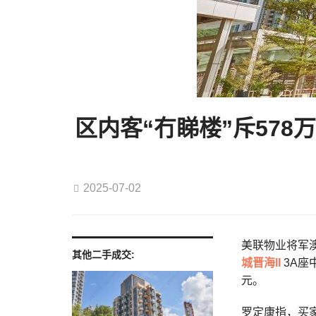
区内客“冇睇楼”斥578
2025-07-02
美联物业将军澳
其他二手成交:
城
晋海II
3A座
元。
罗定康指，买家