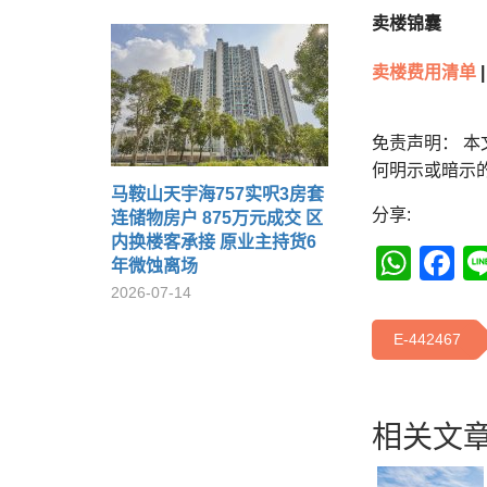
卖楼锦囊
卖楼费用清单
|
免责声明： 
何明示或暗示
马鞍山天宇海757实呎3房套
分享:
连储物房户 875万元成交 区
内换楼客承接 原业主持货6
Wha
F
年微蚀离场
2026-07-14
E-442467
相关文章