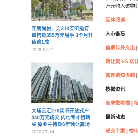
万元购入该物业
延伸阅读:
元朗尚悦．方310实呎挞订
入市备忘
重售货355万元易手 3个月升
值逾1成
首期以外支出
|
2026-07-21
转让契 VS 送
管理费知多啲
|
按揭资讯
高成数按揭
|
大埔云汇278实呎开放式户
最新动态
440万元成交 内地专才租转
买 原业主持货6年蚀让离场
成交个案
|
楼市
2026-07-14