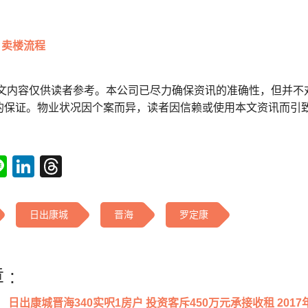
卖楼流程
本文内容仅供读者参考。本公司已尽力确保资讯的准确性，但并不
的保证。物业状况因个案而异，读者因信赖或使用本文资讯而引
tsApp
acebook
Line
LinkedIn
Threads
日出康城
晋海
罗定康
 :
日出康城晋海340实呎1房户 投资客斥450万元承接收租 2017年