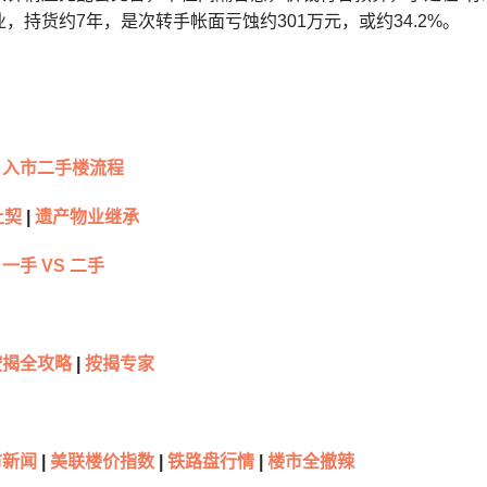
，持货约7年，是次转手帐面亏蚀约301万元，或约34.2%。
入市二手楼流程
让契
|
遗产物业继承
一手 VS 二手
按揭全攻略
|
按揭专家
新闻
|
美联楼价指数
|
铁路盘行情
|
楼市全撤辣