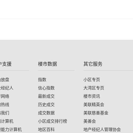
户支援
楼市数据
其它服务
助放盘
指数
小区专页
业经纪人
信心指数
大湾区专页
行网络
最新成交
楼市资讯
询热线
历史成交
美联精英会
络我们
成交数据
美联慈善基金
揭计算机
小区成交排行榜
美善会
担能力计算机
地区百科
地产经纪人管理协会