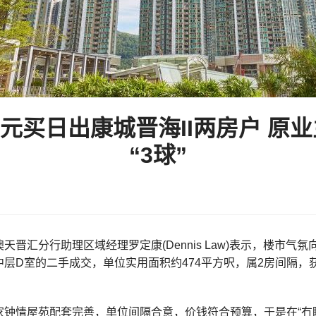
万元买日出康城晋海II两房户 原
“3球”
天晋汇分行助理区域经理罗定康(Dennis Law)表示，楼市
中层D室的二手成交，单位实用面积约474平方呎，属2房间隔，获区
钟情屋苑配套完善，单位间隔合意，价钱符合预算，于是在“冇睇楼