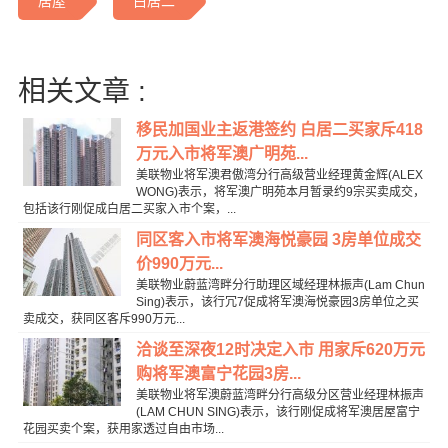
居屋
白居二
相关文章 :
移民加国业主返港签约 白居二买家斥418
万元入市将军澳广明苑...
美联物业将军澳君傲湾分行高级营业经理黄金辉(ALEX
WONG)表示，将军澳广明苑本月暂录约9宗买卖成交，
包括该行刚促成白居二买家入市个案，...
同区客入市将军澳海悦豪园 3房单位成交
价990万元...
美联物业蔚蓝湾畔分行助理区域经理林振声(Lam Chun
Sing)表示，该行冗7促成将军澳海悦豪园3房单位之买
卖成交，获同区客斥990万元...
洽谈至深夜12时决定入市 用家斥620万元
购将军澳富宁花园3房...
美联物业将军澳蔚蓝湾畔分行高级分区营业经理林振声
(LAM CHUN SING)表示，该行刚促成将军澳居屋富宁
花园买卖个案，获用家透过自由市场...