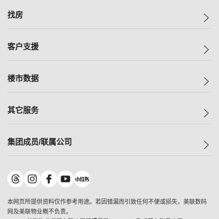
美联集团
找房
投资者关系
集团动态
一手新房
客户支援
人才招募
买房
网站地图
上车
自助放盘
楼市数据
减价
专业经纪人
低价
分行网络
指数
其它服务
美联豪宅
查询热线
信心指数
独家楼盘
联络我们
最新成交
小区专页
租房
集团成员/联属公司
按揭计算机
历史成交
大湾区专页
居屋专页
负担能力计算机
成交数据
楼市资讯
买卖流程
美联物业
转按计算机
小区成交排行榜
美联精英会
鋑联控股
*
缴款方式
地区百科
美联慈善基金
美联工商铺
*
本网页所提供资料仅作参考用途。若因错漏而引致任何不便或损失，美联数码
美善会
美联中国
网及美联物业概不负责。