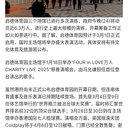
启德体育园三个场馆已进行多次演练，政府今晚(24)将动
员近6.3万人，进行史上最大规模的演练，开幕筹备工作正
如火如荼进行中。据了解，启德体育园预计于3月1日正式
启用，届时主场馆将举办盛大表演活动，具体安排有待文
化体育及旅游局公布。
启德体育园主场馆于1月18日举办“FOUR in LOVE万人
CHARITY LIVE 2025”慈善演唱会，由冯允谦担任首位登
台演出的歌手。
虽然港府尚未正式公布启德体育园的开幕日期，但连串体
育盛事及音乐表演已排期陆续登场。首先是3月4日至9日
在体艺馆举行的“世界格兰披治台球大奖赛”，届时将汇聚世
界排名前32位的顶尖台球选手；3月28日至30日则在主场
馆举办香港国际七人榄球赛。演唱会方面，英国摇滚天团
Coldplay将于4月8日至12日献唱，门票已经全数售罄；谢