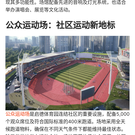
现其多功能性。场馆配备先进的音响及灯光系统，也适合
举办演唱会、展览等文化活动。
公众运动场：社区运动新地标
公众运动场
是启德体育园连结社区的重要设施，配备5,000
个观众席位及符合国际标准的400米跑道。场地采用全天
候跑道物料，确保在不同天气条件下都能维持最佳状态。