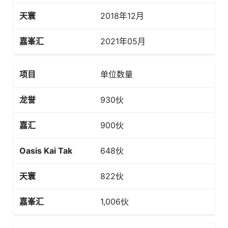
2018年12月
2021年05月
单位数量
930伙
900伙
648伙
822伙
1,006伙