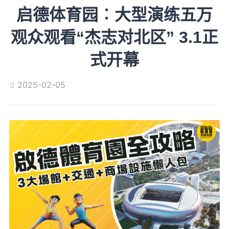
启德体育园︰大型演练五万
观众观看“杰志对北区” 3.1正
式开幕
2025-02-05