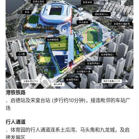
港铁铁路
．启德站及宋皇台站 (步行约10分钟)，接连毗邻的车站广
场
行人通道
．体育园的行人通道连系土瓜湾、马头角和九龙城，及启
德发展区