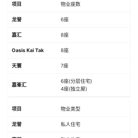
物业座数
6座
8座
8座
7座
6座(分层住宅)
4座(独立屋)
物业类型
私人住宅