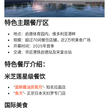
特色主题餐厅区
地点：启德体育园内，维多利亚港畔
规模：超过70间餐饮店舖，近2万呎美食广场
开幕时间：2025年首季
交通：邻近港铁启德站及宋皇台站
特色餐厅介绍：
米芝莲星级餐饮
“
面鲜酱油房周月
”- 知名拉面店
“
鱼天
”- 正宗日本天妇罗专门店
国际美食