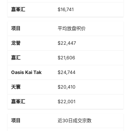
$16,741
平均放盘呎价
$22,447
$21,606
$24,744
$20,410
$22,001
近30日成交宗数