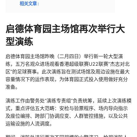
相关文章 :
启德体育园主场馆再次举行大
型演练
启德体育园主场馆昨晚（二月四日）举行新一轮大型演
练，五万名观众进场观看香港超级联赛U22联赛“杰志对北
区”的足球赛事。此次演练旨在测试场馆及周边设施在最大
容量情况下的运作表现，为体育园正式投入使用做好充分
准备。
演练工作由警务处“演练专责组”负责统筹，延续上次演练模
式，重点评估五大范畴：安检与验票程序、场内导向指示
及座位编排、跨部门协调应变、人群管控措施，以及公共
运输设施的人流调度。