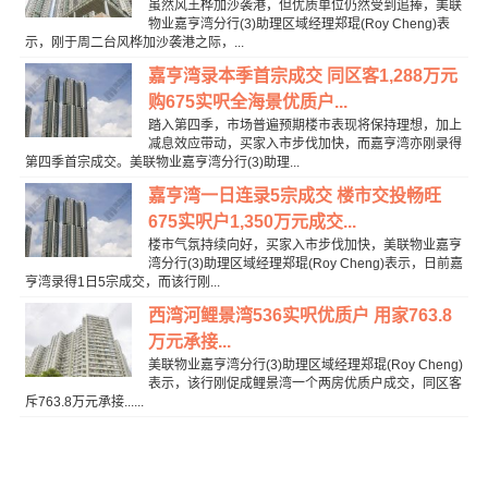
虽然风王桦加沙袭港，但优质单位仍然受到追捧，美联
物业嘉亨湾分行(3)助理区域经理郑琨(Roy Cheng)表
示，刚于周二台风桦加沙袭港之际，...
嘉亨湾录本季首宗成交 同区客1,288万元
购675实呎全海景优质户...
踏入第四季，市场普遍预期楼市表现将保持理想，加上
减息效应带动，买家入市步伐加快，而嘉亨湾亦刚录得
第四季首宗成交。美联物业嘉亨湾分行(3)助理...
嘉亨湾一日连录5宗成交 楼市交投畅旺
675实呎户1,350万元成交...
楼市气氛持续向好，买家入市步伐加快，美联物业嘉亨
湾分行(3)助理区域经理郑琨(Roy Cheng)表示，日前嘉
亨湾录得1日5宗成交，而该行刚...
西湾河鲤景湾536实呎优质户 用家763.8
万元承接...
美联物业嘉亨湾分行(3)助理区域经理郑琨(Roy Cheng)
表示，该行刚促成鲤景湾一个两房优质户成交，同区客
斥763.8万元承接......