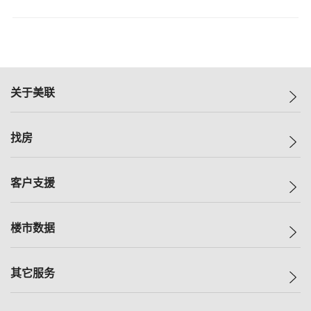
关于美联
美联集团
找房
投资者关系
集团动态
一手新房
客户支援
人才招募
买房
网站地图
上车
自助放盘
楼市数据
减价
专业经纪人
低价
分行网络
指数
其它服务
美联豪宅
查询热线
信心指数
独家楼盘
联络我们
最新成交