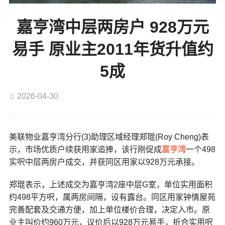
嘉亨湾中层两房户 928万元
易手 原业主2011年货升值约
5成
2026-04-30
美联物业嘉亨湾分行(3)助理区域经理郑琨(Roy Cheng)表
示，市场优质户续获用家追捧，该行刚促成
嘉亨湾
一个498
实呎中层两房户成交，并获同区用家以928万元承接。
郑琨表示，上述成交为嘉亨湾2座中层G室，单位实用面积
约498平方呎，属两房间隔，设有露台。同区用家钟情屋苑
完善配套及交通方便，加上单位楼价合理，决定入市。原
业主叫价约960万元，议价后以928万元易手，折合实用呎