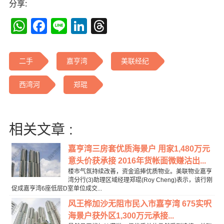
分享:
WhatsApp
Facebook
Line
LinkedIn
Threads
二手
嘉亨湾
美联经纪
西湾河
郑琨
相关文章 :
嘉亨湾三房套优质海景户 用家1,480万元
意头价获承接 2016年货帐面微赚沽出...
楼市气氛持续改善，资金追捧优质物业。美联物业嘉亨
湾分行(3)助理区域经理郑琨(Roy Cheng)表示，该行刚
促成嘉亨湾6座低层D室单位成交...
风王桦加沙无阻市民入市嘉亨湾 675实呎
海景户获外区1,300万元承接...