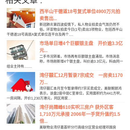
相关文章 :
西半山干德道18号复式单位4900万元拍
卖售出...
新冠肺炎第四波疫情下，私人物业拍卖会气氛仍然不
俗。环亚物业拍卖今日(1号)卖出3项物业，包括西半山
干德道18号高层A复式单位连平台及两个.....
市场单日增4个巨额银主盘 开价逾3.3亿
元...
二手市况转差，市场再有巨额银主盘涌现。市场消息
称，市场刚新增4个银主盘，叫价逾3.3亿元，料由同一
组业主持有.........
湾仔囍汇12月暂录7宗成交 一房卖1170
万...
湾仔囍汇本月至今暂录得约7宗买卖成交，美联鲍颕鸿
表示，该盘2座中层C室单位，实用面积约为441方呎，
一房间隔，开价1,230万港元，同区用家...
湾仔尚翘峰610实呎三房户 获外区客
1,710万元承接 2006年一手货升值约1.5
倍...
美联物业湾仔嘉荟轩分行高级分区营业经理邓国良