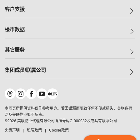
集团动态
一手新房
客户支援
人才招募
买房
网站地图
上车
自助放盘
楼市数据
减价
专业经纪人
低价
分行网络
指数
其它服务
美联豪宅
查询热线
信心指数
独家楼盘
联络我们
最新成交
小区专页
租房
集团成员/联属公司
按揭计算机
历史成交
大湾区专页
居屋专页
负担能力计算机
成交数据
楼市资讯
买卖流程
美联物业
转按计算机
小区成交排行榜
美联精英会
鋑联控股
*
缴款方式
地区百科
美联慈善基金
美联工商铺
*
本网页所提供资料仅作参考用途。若因错漏而引致任何不便或损失，美联数码
美善会
美联中国
网及美联物业概不负责。
地产经纪人管理协会
©
2026
美联物业代理有限公司牌照号码C-000982及或其有联系公司
美联澳门
申报已递交的购楼开盘
免责声明
私隐政策
Cookie政策
美联金融集团