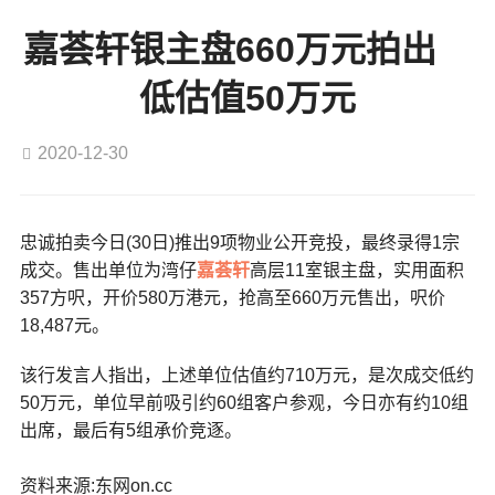
嘉荟轩银主盘660万元拍出
低估值50万元
2020-12-30
忠诚拍卖今日(30日)推出9项物业公开竞投，最终录得1宗
成交。售出单位为湾仔
嘉荟轩
高层11室银主盘，实用面积
357方呎，开价580万港元，抢高至660万元售出，呎价
18,487元。
该行发言人指出，上述单位估值约710万元，是次成交低约
50万元，单位早前吸引约60组客户参观，今日亦有约10组
出席，最后有5组承价竞逐。
资料来源:东网on.cc