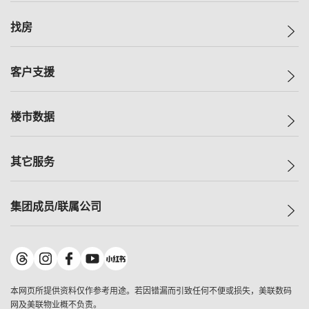
美联集团
找房
投资者关系
集团动态
一手新房
客户支援
人才招募
买房
网站地图
上车
自助放盘
楼市数据
减价
专业经纪人
低价
分行网络
指数
其它服务
美联豪宅
查询热线
信心指数
独家楼盘
联络我们
最新成交
小区专页
租房
集团成员/联属公司
按揭计算机
历史成交
大湾区专页
居屋专页
负担能力计算机
成交数据
楼市资讯
买卖流程
美联物业
转按计算机
小区成交排行榜
美联精英会
鋑联控股
*
缴款方式
地区百科
美联慈善基金
美联工商铺
*
本网页所提供资料仅作参考用途。若因错漏而引致任何不便或损失，美联数码
美善会
美联中国
网及美联物业概不负责。