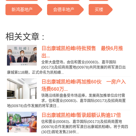
新鸿基地产
会德丰地产
买楼
相关文章 :
日出康城凯柏峰I待批预售 最快6月推
出...
全新大盘登场，由信和置业(00083)、嘉华国际
(00173)及招商局置地(00978)共同发展的将军澳日出
康城第11B期，正式命名为凯柏峰...
日出康城凯柏峰I再加推60伙 一房户入
场费660万...
铁路沿线新盘备受市场追捧，发展商加推单位应付需
求，信和置业(00083)、嘉华国际(00173)及招商局置
地(00978)合作发展的将军澳日...
日出康城凯柏峰I暂录超额认购逾17倍
信和置业(00083)、嘉华国际(00173)及招商局置地
(00978)合作发展的将军澳日出康城凯柏峰I，将于周四
(30日)首轮发售238伙...