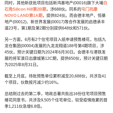
同时，其他新获批项目包括新鸿基地产(00016)旗下大埔
白
石角
Silicon Hill第2B期
，涉688伙。同系的
屯门兆康
NOVO LAND第1A期
，提供824伙。而会德丰地产、恒基
地产(00012)、新世界发展(00017)等合作发展的启德承丰
道23号，第1期及第2期分别提供648伙和571伙。
另一方面，6月有2个住宅项目入纸申请预售楼花，包括九
龙仓集团(00004)发展的九龙龙翔道188号第4期项目，涉
45伙，预计关键日期为2024年6月30日。会德丰与港铁发
展的将军澳日出康城第12C期，提供650伙，预计关键日期
为2025年8月31日。
截至上月底，待批预售单位累积减至20,688伙，共涉及41
个项目，伙数按月减少约16%。
总结刚过去的第二季，地政总署共批出16份住宅项目预售
楼花同意书，共涉及9,505个住宅单位，较受疫情拖累的首
季1,211伙急增6.8倍。