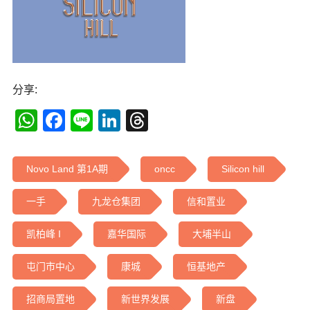
分享:
WhatsApp
Facebook
Line
LinkedIn
Threads
Novo Land 第1A期
oncc
Silicon hill
一手
九龙仓集团
信和置业
凯柏峰 I
嘉华国际
大埔半山
屯门市中心
康城
恒基地产
招商局置地
新世界发展
新盘