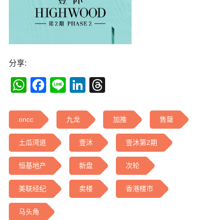
分享:
WhatsApp
Facebook
Line
LinkedIn
Threads
oncc
九龙
加推
售罄
土瓜湾道
壹沐
壹沐第2期
恒基地产
新盘
次轮
美联经纪
卖楼
香港楼市
马头角