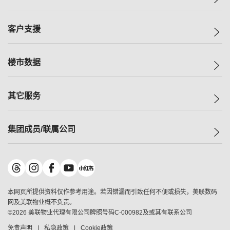
投资者关系
集团动态
一手新房
客户支援
人才招募
买房
网站地图
上车
自助放盘
楼市数据
减价
专业经纪人
低价
分行网络
指数
其它服务
美联豪宅
查询热线
信心指数
独家楼盘
联络我们
最新成交
小区专页
租房
集团成员/联属公司
按揭计算机
历史成交
大湾区专页
居屋专页
负担能力计算机
成交数据
楼市资讯
买卖流程
美联物业
转按计算机
小区成交排行榜
美联精英会
鋑联控股
*
缴款方式
地区百科
美联慈善基金
美联工商铺
*
本网页所提供资料仅作参考用途。若因错漏而引致任何不便或损失，美联数码
美善会
美联中国
网及美联物业概不负责。
地产经纪人管理协会
©
2026
美联物业代理有限公司牌照号码C-000982及或其有联系公司
美联澳门
申报已递交的购楼开盘
免责声明
私隐政策
Cookie政策