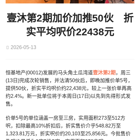
壹沐第2期加价加推50伙 折
实平均呎价22438元
2026-05-13
恒基地产(00012)发展的马头角土瓜湾道
壹沐第2期
，周三
(13日)完成次轮销售，并沽清50伙后，即晚加推价单5号，
提供50伙，折实平均呎价约22,438元，较上一张价单再高
约2.4%。新一批单位将于本周日(17日)以先到先得形式发
售。
价单5号的单位涵盖一房至三房，实用面积273至512方
呎，扣除最高10%折扣后，折实售价介乎548.82万至
1,323.81万元，折实呎价约20,103至25,856元。今批售价