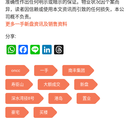
准确性作出任何明示或暗示的保证。物业状况因个案而
异，读者因信赖或使用本文资讯而引致的任何损失，本公
司概不负责。
更多一手新盘资讯及销售资料
分享:
WhatsApp
Facebook
Line
LinkedIn
Threads
oncc
一手
南丰集团
寿臣山
大额成交
新盘
深水湾径8号
港岛
置业
豪宅
买楼