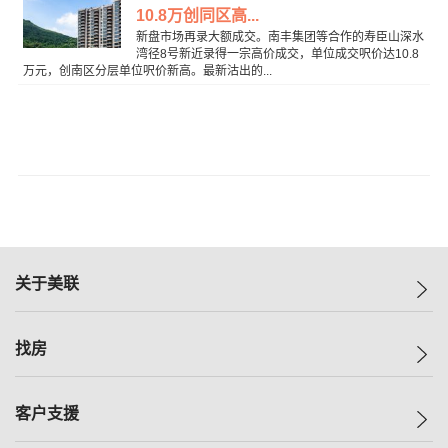
10.8万创同区高...
新盘市场再录大额成交。南丰集团等合作的寿臣山深水
湾径8号新近录得一宗高价成交，单位成交呎价达10.8
万元，创南区分层单位呎价新高。最新沽出的...
关于美联
美联集团
找房
投资者关系
集团动态
一手新房
客户支援
人才招募
买房