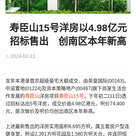
寿臣山15号洋房以4.98亿元
招标售出 创南区本年新高
2024-02-11
龙年本港录首宗超级豪宅大额成交，由英皇国际(00163)、
中渝置地(01224)及资本策略地产(00497)旗下尚家生活合
作发展的
寿臣山
洋房项目
寿臣山15号
，于年初二(11日)透
过招标沽出5号洋房，成交价逾4.98亿港元，呎价74,400
元，是次做价及呎价均创出南区本年新高。
上述最新售出的洋房实用面积6,695方呎，属五套房户型连
健身室，附设2,391方呎花园及1,580方呎天台，并连同恒