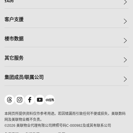
找房
投资者关系
集团动态
一手新房
客户支援
人才招募
买房
网站地图
上车
自助放盘
楼市数据
减价
专业经纪人
低价
分行网络
指数
其它服务
美联豪宅
查询热线
信心指数
独家楼盘
联络我们
最新成交
小区专页
租房
集团成员/联属公司
按揭计算机
历史成交
大湾区专页
居屋专页
负担能力计算机
成交数据
楼市资讯
买卖流程
美联物业
转按计算机
小区成交排行榜
美联精英会
鋑联控股
*
缴款方式
地区百科
美联慈善基金
美联工商铺
*
本网页所提供资料仅作参考用途。若因错漏而引致任何不便或损失，美联数码
美善会
美联中国
网及美联物业概不负责。
地产经纪人管理协会
©
2026
美联物业代理有限公司牌照号码C-000982及或其有联系公司
美联澳门