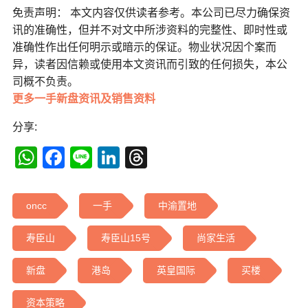
免责声明： 本文内容仅供读者参考。本公司已尽力确保资
讯的准确性，但并不对文中所涉资料的完整性、即时性或
准确性作出任何明示或暗示的保证。物业状况因个案而
异，读者因信赖或使用本文资讯而引致的任何损失，本公
司概不负责。
更多一手新盘资讯及销售资料
分享:
WhatsApp
Facebook
Line
LinkedIn
Threads
oncc
一手
中渝置地
寿臣山
寿臣山15号
尚家生活
新盘
港岛
英皇国际
买楼
资本策略