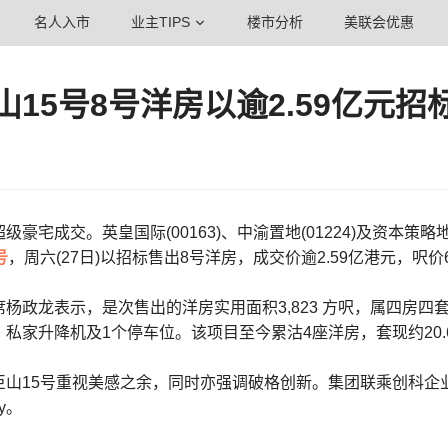
名人入市
业主TIPS
楼市分析
美联会优惠
山15号8号洋房以逾2.59亿元招
级豪宅成交。英皇国际(00163)、中渝置地(01224)及资本策略
号
，周六(27日)以招标售出8号洋房，成交价逾2.59亿港元，呎价68
杨政龙表示，是次售出的洋房实用面积3,823 方呎，属四房四套
私家升降机及1个停车位。该项目至今累沽4座洋房，套现约20.
15号重视美感之余，同时亦强调破格创新。集团联乘创科企业Tesla在
ty。