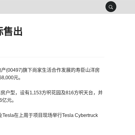
标售出
地产(00497)旗下尚家生活合作发展的寿臣山洋房
,000元。
房户型，设有1,153方呎花园及816方呎天台，并
6亿元。
上周于项目现场举行Tesla Cybertruck