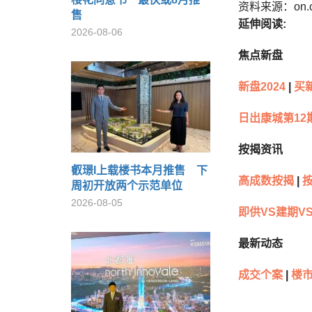
资料来源：on.
售
延伸阅读:
2026-08-06
焦点新盘
新盘2024
|
买
日出康城第12
按揭资讯
叡璟I上载楼书本月推售 下
高成数按揭
|
周初开放两个示范单位
2026-08-05
即供VS建期V
最新动态
成交个案
|
楼市