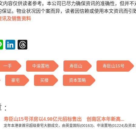
本文内容仅供读者参考。本公司已尽力确保资讯的准确性，但并不
的保证。物业状况因个案而异，读者因信赖或使用本文资讯而引
资讯及销售资料
tsApp
acebook
Line
LinkedIn
Threads
一手
中渝置地
寿臣山
寿臣山15号
豪宅
买楼
资本策略
 :
寿臣山15号洋房以4.98亿元招标售出 创南区本年新高...
龙年本港录首宗超级豪宅大额成交，由英皇国际(00163)、中渝置地(01224)及资本