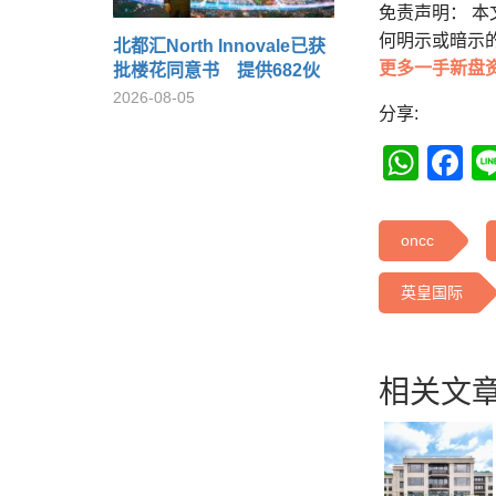
免责声明： 
何明示或暗示
北都汇North Innovale已获
更多一手新盘
批楼花同意书 提供682伙
2026-08-05
分享:
Wha
F
oncc
英皇国际
相关文章