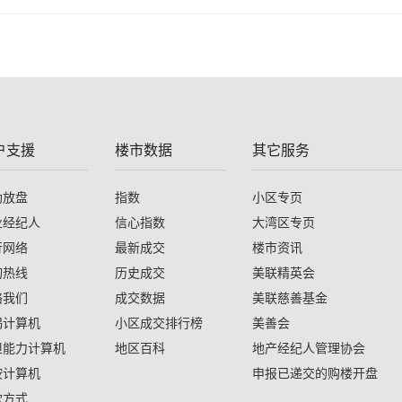
户支援
楼市数据
其它服务
助放盘
指数
小区专页
业经纪人
信心指数
大湾区专页
行网络
最新成交
楼市资讯
询热线
历史成交
美联精英会
络我们
成交数据
美联慈善基金
揭计算机
小区成交排行榜
美善会
担能力计算机
地区百科
地产经纪人管理协会
按计算机
申报已递交的购楼开盘
款方式