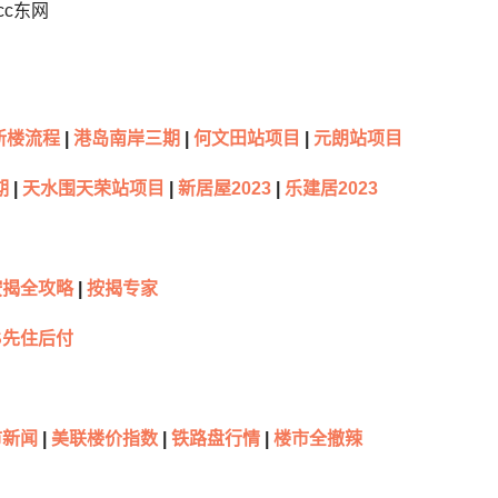
cc东网
新楼流程
|
港岛南岸三期
|
何文田站项目
|
元朗站项目
期
|
天水围天荣站项目
|
新居屋2023
|
乐建居2023
按揭全攻略
|
按揭专家
S先住后付
新闻
|
美联楼价指数
|
铁路盘行情
|
楼市全撤辣