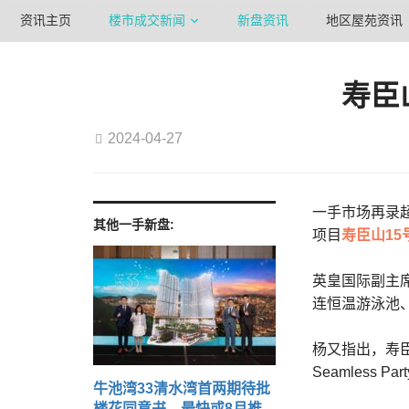
资讯主页
楼市成交新闻
新盘资讯
地区屋苑资讯
寿臣
2024-04-27
一手市场再录超
其他一手新盘:
项目
寿臣山15
英皇国际副主席
连恒温游泳池、
杨又指出，寿臣山
Seamless Par
牛池湾33清水湾首两期待批
楼花同意书 最快或8月推