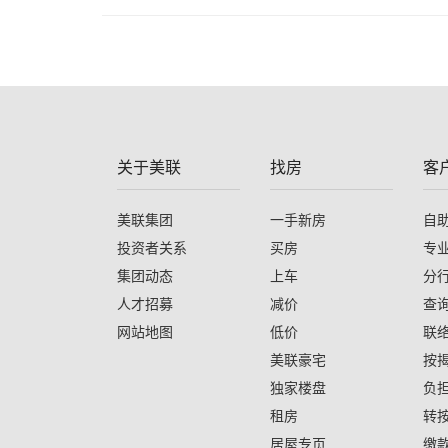
关于美联
找房
客
美联集团
一手新房
自
投资者关系
买房
专
集团动态
上车
分
人才招募
减价
查
网站地图
低价
联
美联豪宅
按
独家楼盘
负
租房
转
居屋专页
缴