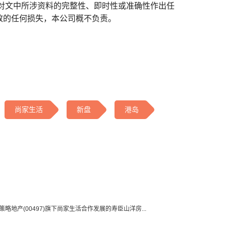
对文中所涉资料的完整性、即时性或准确性作出任
致的任何损失，本公司概不负责。
尚家生活
新盘
港岛
策略地产(00497)旗下尚家生活合作发展的寿臣山洋房...