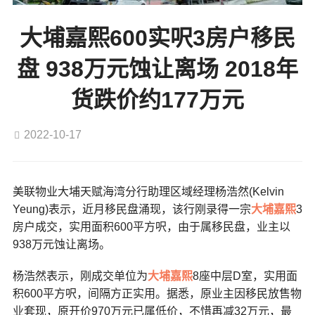
大埔嘉熙600实呎3房户移民
盘 938万元蚀让离场 2018年
货跌价约177万元
2022-10-17
美联物业大埔天赋海湾分行助理区域经理杨浩然(Kelvin
Yeung)表示，近月移民盘涌现，该行刚录得一宗
大埔
嘉熙
3
房户成交，实用面积600平方呎，由于属移民盘，业主以
938万元蚀让离场。
杨浩然表示，刚成交单位为
大埔
嘉熙
8座中层D室，实用面
积600平方呎，间隔方正实用。据悉，原业主因移民放售物
业套现，原开价970万元已属低价，不惜再减32万元，最