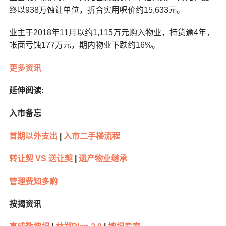
终以938万蚀让单位，折合实用呎价约15,633元。
业主于2018年11月以约1,115万元购入物业，持货逾4年，
帐面亏蚀177万元，期内物业下跌约16%。
更多资讯
延伸阅读:
入市备忘
首期以外支出
|
入市二手楼流程
转让契 VS 送让契
|
遗产物业继承
管理费知多啲
按揭资讯