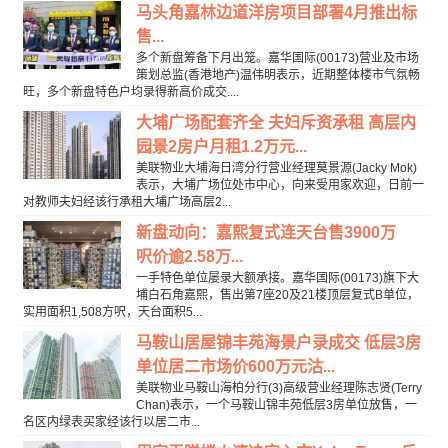
马头角嘉林边道洋房项目部署4月推出标
售...
多个新盘筹备下月出笼。嘉华国际(00173)营业及市场
策划总监(香港地产)温伟明表示，近期整体楼市气氛畅
旺，多个新盘特色户均录得新高价成交....
大埔广场配套齐全 夫妇斥资承租 高层内
园景2房户月租1.2万元...
美联物业大埔海日湾分行营业经理莫景源(Jacky Mok)
表示，大埔广场位处市中心，向来受用家欢迎，日前一
对教师夫妇经该行承租大埔广场高层2...
新盘动向：嘉熙复式连天台售3900万
呎价逾2.58万...
一手特色单位屡录大额承接。嘉华国际(00173)旗下大
埔白石角嘉熙，售出第7座20及21楼顶层复式B单位，
实用面积1,508方呎，天台面积5...
马鞍山居屋锦丰苑海景户录成交 低层3房
单位居二市场价600万元沽...
美联物业马鞍山海柏分行(3)高级营业经理陈志贤(Terry
Chan)表示，一个马鞍山锦丰苑低层3房单位放售，一
名区内绿表买家经该行以居二市...