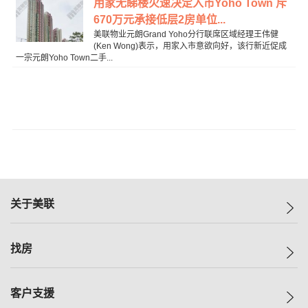
用家无睇楼火速决定入市Yoho Town 斥
670万元承接低层2房单位...
美联物业元朗Grand Yoho分行联席区域经理王伟健
(Ken Wong)表示，用家入市意欲向好，该行新近促成
一宗元朗Yoho Town二手...
关于美联
美联集团
找房
投资者关系
集团动态
一手新房
客户支援
人才招募
买房