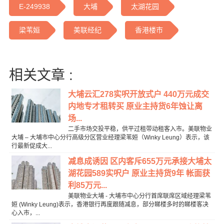
E-249938
大埔
太湖花园
梁苇姮
美联经纪
香港楼市
相关文章 :
大埔云汇278实呎开放式户 440万元成交
内地专才租转买 原业主持货6年蚀让离
场...
二手市场交投平稳，供平过租带动租客入市。美联物业
大埔 – 大埔市中心分行高级分区营业经理梁苇姮（Winky Leung）表示，该
行最新促成大...
减息成诱因 区内客斥655万元承接大埔太
湖花园589实呎户 原业主持货9年 帐面获
利85万元...
美联物业大埔 - 大埔市中心分行首席联席区域经理梁苇
姮 (Winky Leung)表示，香港银行再度跟随减息，部分睇楼多时的睇楼客决
心入市，...