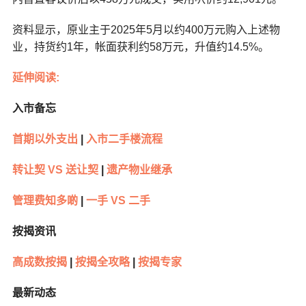
资料显示，原业主于2025年5月以约400万元购入上述物
业，持货约1年，帐面获利约58万元，升值约14.5%。
延伸阅读:
入市备忘
首期以外支出
|
入市二手楼流程
转让契 VS 送让契
|
遗产物业继承
管理费知多啲
|
一手 VS 二手
按揭资讯
高成数按揭
|
按揭全攻略
|
按揭专家
最新动态