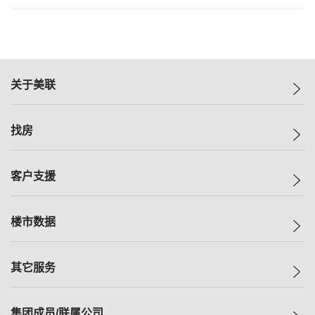
关于美联
美联集团
找房
投资者关系
集团动态
一手新房
客户支援
人才招募
买房
网站地图
上车
自助放盘
楼市数据
减价
专业经纪人
低价
分行网络
指数
其它服务
美联豪宅
查询热线
信心指数
独家楼盘
联络我们
最新成交
小区专页
租房
集团成员/联属公司