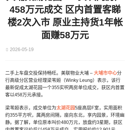
458万元成交 区内首置客睇
楼2次入市 原业主持货1年帐
面赚58万元
2026-05-19
二手上车盘交投保持畅旺。美联物业大埔 –
大埔市中心
分
行高级分区营业经理梁苇姮（Winky Leung）表示，该行
最新促成太湖花园一个355实呎两房单位成交，获区内首置
客以458万元承接。
梁苇姮表示，成交单位为
太湖花园
5座高层F室，实用面积
约355平方呎，属两房间隔，座向东北，享内园景，环境幽
静。据了解，单位原本叫价480万元，放盘约3星期，获区
内首置客议价后以458万元成交，实用呎价约12,901元。