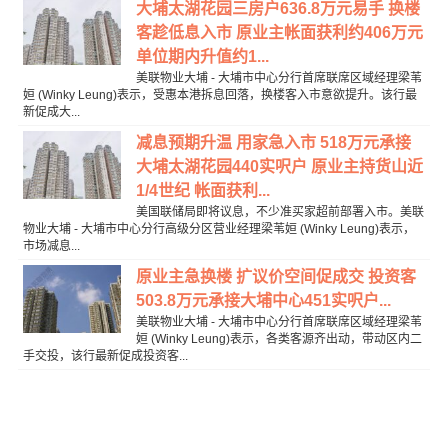
大埔太湖花园三房户636.8万元易手 换楼
客趁低息入市 原业主帐面获利约406万元
单位期内升值约1...
美联物业大埔 - 大埔市中心分行首席联席区域经理梁苇
姮 (Winky Leung)表示，受惠本港拆息回落，换楼客入市意欲提升。该行最
新促成大...
减息预期升温 用家急入市 518万元承接
大埔太湖花园440实呎户 原业主持货山近
1/4世纪 帐面获利...
美国联储局即将议息，不少准买家超前部署入市。美联
物业大埔 - 大埔市中心分行高级分区营业经理梁苇姮 (Winky Leung)表示，
市场减息...
原业主急换楼 扩议价空间促成交 投资客
503.8万元承接大埔中心451实呎户...
美联物业大埔 - 大埔市中心分行首席联席区域经理梁苇
姮 (Winky Leung)表示，各类客源齐出动，带动区内二
手交投，该行最新促成投资客...