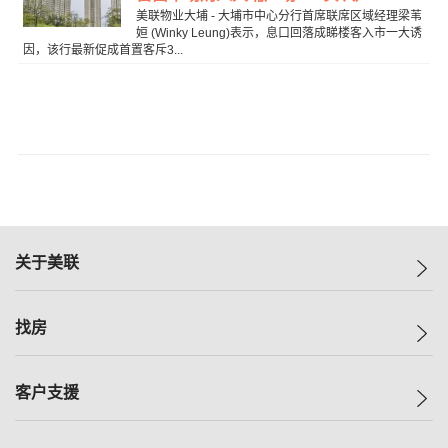
美联物业大埔 - 大埔市中心分行首席联席区域经理梁苇
姮 (Winky Leung)表示，息口回落成睇楼客入市一大诱
因，该行最新促成首置客斥3...
关于美联
美联集团
找房
投资者关系
集团动态
一手新房
客户支援
人才招募
买房
网站地图
上车