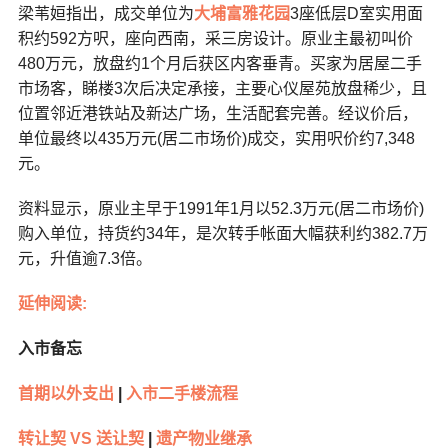
梁苇姮指出，成交单位为
大埔
富雅花园
3座低层D室实用面
积约592方呎，座向西南，采三房设计。原业主最初叫价
480万元，放盘约1个月后获区内客垂青。买家为居屋二手
市场客，睇楼3次后决定承接，主要心仪屋苑放盘稀少，且
位置邻近港铁站及新达广场，生活配套完善。经议价后，
单位最终以435万元(居二市场价)成交，实用呎价约7,348
元。
资料显示，原业主早于1991年1月以52.3万元(居二市场价)
购入单位，持货约34年，是次转手帐面大幅获利约382.7万
元，升值逾7.3倍。
延伸阅读:
入市备忘
首期以外支出
|
入市二手楼流程
转让契 VS 送让契
|
遗产物业继承