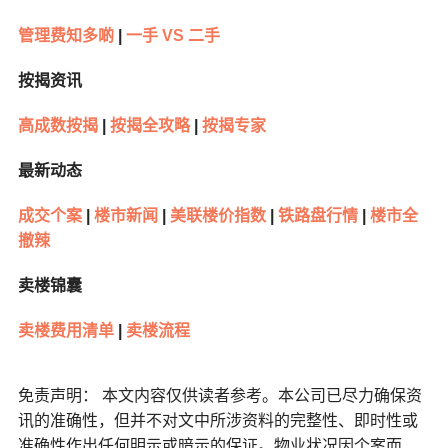
管理费知多啲
|
一手 VS 二手
按揭资讯
高成数按揭
|
按揭全攻略
|
按揭专家
最新动态
成交个案
|
楼市新闻
|
美联楼价指数
|
铁路盘行情
|
楼市全
撤辣
卖楼锦囊
卖楼费用清单
|
卖楼流程
免责声明： 本文内容仅供读者参考。本公司已尽力确保资
讯的准确性，但并不对文中所涉资料的完整性、即时性或
准确性作出任何明示或暗示的保证。物业状况因个案而