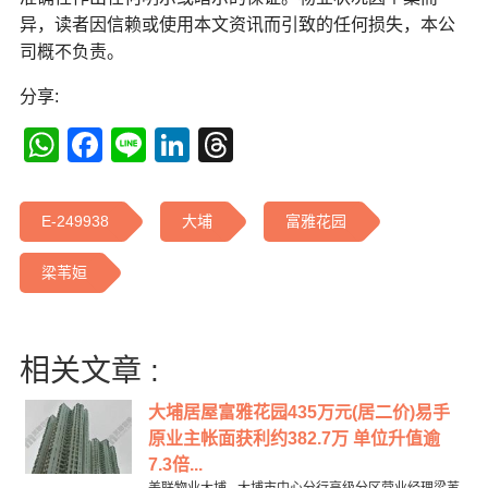
异，读者因信赖或使用本文资讯而引致的任何损失，本公
司概不负责。
分享:
WhatsApp
Facebook
Line
LinkedIn
Threads
E-249938
大埔
富雅花园
梁苇姮
相关文章 :
大埔居屋富雅花园435万元(居二价)易手
原业主帐面获利约382.7万 单位升值逾
7.3倍...