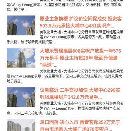
美联物业大埔 - 大埔市中心分行高级分区营业经理梁苇
姮(Winky Leung)表示，大埔富雅花园邻近铁路站，交通便利，吸引用家承
接。该行录...
原业主急换楼 扩议价空间促成交 投资客
503.8万元承接大埔中心451实呎户...
美联物业大埔 - 大埔市中心分行首席联席区域经理梁苇
姮 (Winky Leung)表示，各类客源齐出动，带动区内二
手交投，该行最新促成投资客...
大埔乐贤居高层608实呎户放盘一年576
万元易手 原业主持货29年 帐面升值逾
“两球”...
美联物业大埔 - 大埔市中心分行首席联席区域经理梁苇
姮 (Winky Leung)表示，减息带动下，区内二手交投明显增多，该行录得大
埔乐贤居...
议息临近 二手交投加快 大埔中心299实
呎凤凰楼层户342.8万元易手...
美联物业大埔 - 大埔市中心分行首席联席区域经理梁苇
姮 (Winky Leung)表示，憧憬美国联储局快将再次减
息，区内二手交投加快，该行最...
息口回落 决心入市 首置客斥352万元于
自由市场购入大埔广场370实呎户...