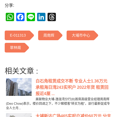
分享:
WhatsApp
Facebook
Line
LinkedIn
Threads
E-011313
周南辉
大埔市中心
翠林阁
相关文章 :
白石角租赁成交不断 专业人士1.36万元
承租海日湾243实呎户 2022年货 租赁回
报近4厘 ...
美联物业大埔-逸珑湾分行(8)首席高级营业经理周南辉
(Deo Chow)表示，楼价回调之下，不少睇楼客“转买为租”，该行最新促成专
业人士月...
大埔新达广场465实呎户减价60万元 分支