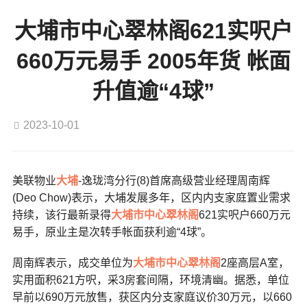
大埔市中心翠林阁621实呎户
660万元易手 2005年货 帐面
升值逾“4球”
2023-10-01
美联物业
大埔
-逸珑湾分行(8)首席高级营业经理周南辉
(Deo Chow)表示，大埔发展多年，区内内支家庭置业需求
持续，该行最新录得
大埔市中心
翠林阁
621实呎户660万元
易手，原业主是次转手帐面获利逾“4球”。
周南辉表示，成交单位为
大埔市中心
翠林阁
2座高层A室，
实用面积621方呎，采3房套间隔，环境清幽。据悉，单位
早前以690万元放售，获区内分支家庭议价30万元，以660