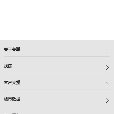
关于美联
美联集团
找房
投资者关系
集团动态
一手新房
客户支援
人才招募
买房
网站地图
上车
自助放盘
楼市数据
减价
专业经纪人
低价
分行网络