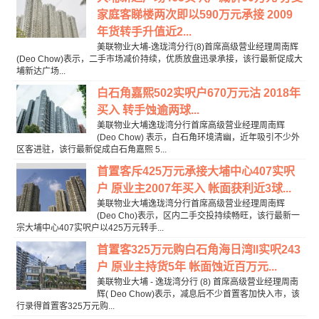
家庭客睇楼两次即以590万元承接 2009
年货转手升值近2...
美联物业大埔-逸珑湾分行(8)首席高级营业经理周南辉
(Deo Chow)表示，二手市场减价持续，优质放盘迅录承接，该行最新促成大
埔新达广场...
白石角嘉熙502实呎户670万元沽 2018年
买入 转手蚀逾两球...
美联物业大埔逸珑湾分行首席高级营业经理周南辉
(Deo Chow) 表示，白石角环境清幽，近年吸引不少外
区客进驻，该行最新促成白石角嘉熙 5...
首置客斥425万元承接大埔中心407实呎
户 原业主2007年买入 帐面获利近3球...
美联物业大埔逸珑湾分行首席高级营业经理周南辉
(Deo Cho)表示，区内二手交投持续畅旺，该行最新一
宗大埔中心407实呎户以425万元转手...
首置客325万元购白石角海日湾ll实呎243
户 原业主持货5年 帐面蚀近百万元...
美联物业大埔 - 逸珑湾分行 (8) 首席高级营业经理周南
辉( Deo Chow)表示，减息后不少首置客加快入市，该
行录得首置客325万元购...