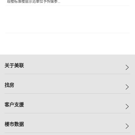
现楼标准楼层示范单位予传媒参...
关于美联
美联集团
找房
投资者关系
集团动态
一手新房
客户支援
人才招募
买房
网站地图
上车
自助放盘
楼市数据
减价
专业经纪人