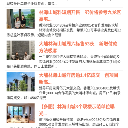
现楼特色单位予传媒参观，单位...
林海山城料短期开售 呎价将参考九龙区
豪宅...
香港兴业(00480)及希慎兴业(00014)合作发展的大埔
林海山城快将招标发售，希慎兴业写字楼业务及住宅业
务总监叶慕贞表示，短期内会上载销...
大埔林海山城周六标售53伙 新增付款
方法吸客...
一手豪宅项目进入现楼销售阶段。香港兴业(00480)及
希慎兴业(00014)合作发展的大埔林海山城周二(7日)公
布已获批满意纸，同日上载最新...
大埔林海山城洋房逾1.4亿成交 创项目
新高...
新界洋房录得亿元大额交投。香港兴业(00480)及希慎
兴业(00014)合作发展的大埔林海山城，周五(7日)首录
洋房成交，以1.456亿港元...
【多图】林海山城3个现楼示范单位曝
光...
豪宅新盘积极筹备推出，香港兴业(00480)及希慎兴业
(00014)合作发展的大埔林海山城，周四(4日)开放3个