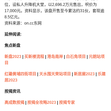
位，设私人升降机大堂，以2,696.2万元售出，呎价为
17,000元。资料显示，该盘开售至今累沽约31伙，套现逾
8.5亿元。
资料来源：on.cc东网
延伸阅读:
焦点新盘
新盘2023
|
买新楼流程
|
港岛南岸
|
白石角项目
|
元朗站项
目
红磡黄埔四街项目
|
天水围天荣站项目
|
新居屋2023
|
乐建
居2023
按揭资讯
高成数按揭
|
按揭全攻略2023
|
按揭专家