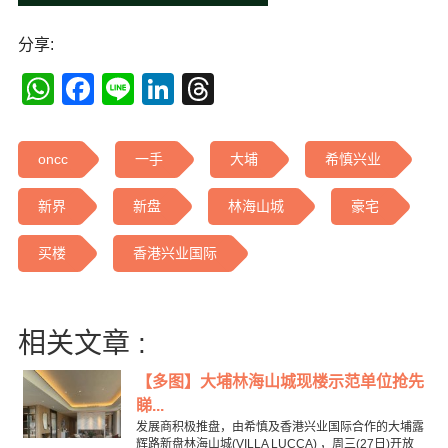
分享:
WhatsApp
Facebook
Line
LinkedIn
Threads
oncc
一手
大埔
希慎兴业
新界
新盘
林海山城
豪宅
买楼
香港兴业国际
相关文章 :
【多图】大埔林海山城现楼示范单位抢先
睇...
发展商积极推盘，由希慎及香港兴业国际合作的大埔露
辉路新盘林海山城(VILLA LUCCA) ，周三(27日)开放