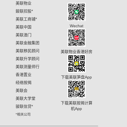
美联物业
鋑联控股
*
美联工商铺
*
Wechat
美联中国
美联澳门
美联金融集团
美联移民顾问
美联物业香港好房
美联升学顾问
美联测量师行
香港置业
下载美联笋盘App
经络按揭
美联会
美联大学堂
下载美联按揭计算
骏联信贷
*
机App
*相关公司