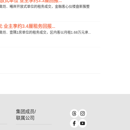
单位 业主享约3.3厘回报...
角咀利奥坊．曦岸开放式单位的租务成交，金融客心仪楼盘新簇整
业主享约3.4厘租务回报...
奥坊．壹隅1房单位的租务成交，区内客以月租1.68万元承...
集团成员/
联属公司