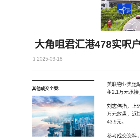
大角咀君汇港478实呎户
2025-03-18
美联物业奥运站
其他成交个案:
租2.1万元承
刘志伟指，上
万元放盘，近
43.9元。
参考成交资料，