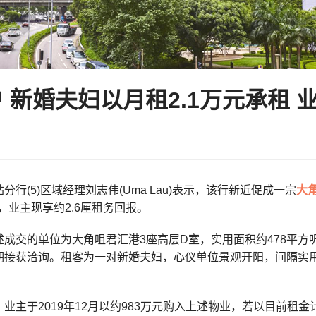
 新婚夫妇以月租2.1万元承租 
分行(5)区域经理刘志伟(Uma Lau)表示，该行新近促成一宗
大
接，业主现享约2.6厘租务回报。
述成交的单位为大角咀君汇港3座高层
D
室，实用面积约478平方
期接获洽询。租客为一对新婚夫妇，心仪单位景观开阳，间隔实用
业主于2019年12月以约983万元购入上述物业，若以目前租金