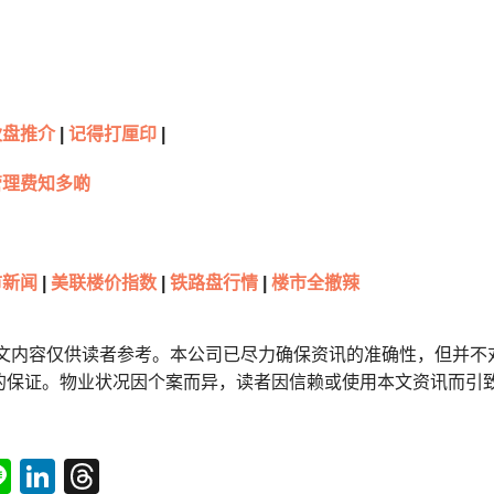
伙盘推介
|
记得打厘印
|
管理费知多啲
新闻
|
美联楼价指数
|
铁路盘行情
|
楼市全撤辣
本文内容仅供读者参考。本公司已尽力确保资讯的准确性，但并不
的保证。物业状况因个案而异，读者因信赖或使用本文资讯而引
tsApp
acebook
Line
LinkedIn
Threads