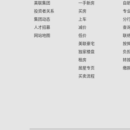
美联集团
一手新房
自
投资者关系
买房
专
集团动态
上车
分
人才招募
减价
查
网站地图
低价
联
美联豪宅
按
独家楼盘
负
租房
转
居屋专页
缴
买卖流程