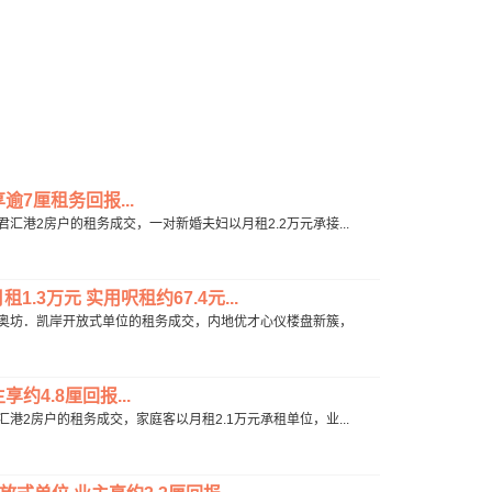
逾7厘租务回报...
君汇港2房户的租务成交，一对新婚夫妇以月租2.2万元承接...
3万元 实用呎租约67.4元...
角咀利奥坊．凯岸开放式单位的租务成交，内地优才心仪楼盘新簇，
约4.8厘回报...
汇港2房户的租务成交，家庭客以月租2.1万元承租单位，业...