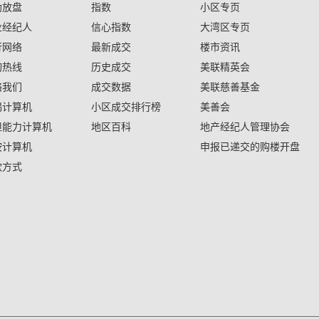
助放盘
指数
小区专页
业经纪人
信心指数
大湾区专页
行网络
最新成交
楼市资讯
询热线
历史成交
美联精英会
络我们
成交数据
美联慈善基金
揭计算机
小区成交排行榜
美善会
担能力计算机
地区百科
地产经纪人管理协会
按计算机
申报已递交的购楼开盘
款方式