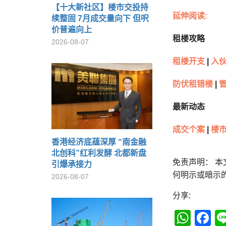
【十大新社区】楼市交投持
延伸阅读:
续整固 7月成交量向下 但呎
价普遍向上
租楼攻略
2026-08-07
租楼开支
|
入
防伏租错楼
|
最新动态
成交个案
|
楼市
香港经济底蕴深厚 “南金融
北创科”红利发酵 北都新盘
免责声明： 
引爆承接力
何明示或暗示
2026-08-07
分享:
Wha
F