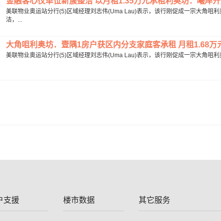
金融客心仪单位新簇整洁 以月租1.35万元承租利奥坊．曦岸开放式
美联物业奥运站分行(5)区域经理刘志伟(Uma Lau)表示，该行刚促成一宗大
洁，...
大角咀利奥坊．壹隅1房户获区内分支家庭客承租 月租1.68万元 
美联物业奥运站分行(5)区域经理刘志伟(Uma Lau)表示，该行刚促成一宗大角咀利
户支援
楼市数据
其它服务