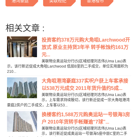
港湾豪庭
美联经纪
香港楼市
相关文章 :
投资客约378万元购大角咀Larchwood开
放式 原业主持货3年半 转手帐蚀约161万
元...
美联物业奥运站分行(5)区域经理刘志伟(Uma Lau)表
示，该行新近促成大角咀Larchwood 低层B室的二手成交，单位实用面积为
210...
大角咀港湾豪庭337实呎户获上车客承接
以538万元成交 2011年货升值约5成...
美联物业奥运站分行(5)区域经理刘志伟(Uma Lau)表
示，上车需求持续殷切，该行新近促成一宗大角咀港湾
豪庭2房户的二手成交，上车客以53...
换楼客约1,588万元购奥运站一号银海3房
户 2010年货转手帐赚逾“7球”...
美联物业奥运站分行(5)区域经理刘志伟(Uma Lau)表
示，该行新近促成奥运站一号银海5座中层C室的二手