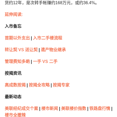
货约12年，是次转手帐赚约168万元，或约36.4%。
延伸阅读:
入市备忘
首期以外支出
|
入市二手楼流程
转让契 VS 送让契
|
遗产物业继承
管理费知多啲
|
一手 VS 二手
按揭资讯
高成数按揭
|
按揭全攻略
|
按揭专家
最新动态
美联经纪成交个案
|
楼市新闻
|
美联楼价指数
|
铁路盘行情
|
楼市全撤辣