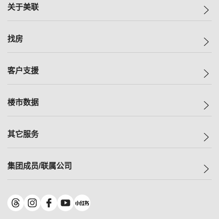
关于美联
美联集团
找房
投资者关系
集团动态
一手新房
客户支援
人才招募
买房
网站地图
上车
自助放盘
楼市数据
减价
专业经纪人
低价
分行网络
指数
其它服务
美联豪宅
查询热线
信心指数
独家楼盘
联络我们
最新成交
小区专页
租房
集团成员/联属公司
按揭计算机
历史成交
大湾区专页
居屋专页
负担能力计算机
成交数据
楼市资讯
买卖流程
美联物业
转按计算机
小区成交排行榜
美联精英会
鋑联控股
*
缴款方式
地区百科
美联慈善基金