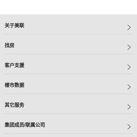
关于美联
美联集团
找房
投资者关系
集团动态
一手新房
客户支援
人才招募
买房
网站地图
上车
自助放盘
楼市数据
减价
专业经纪人
低价
分行网络
指数
其它服务
美联豪宅
查询热线
信心指数
独家楼盘
联络我们
最新成交
小区专页
租房
集团成员/联属公司
按揭计算机
历史成交
大湾区专页
居屋专页
负担能力计算机