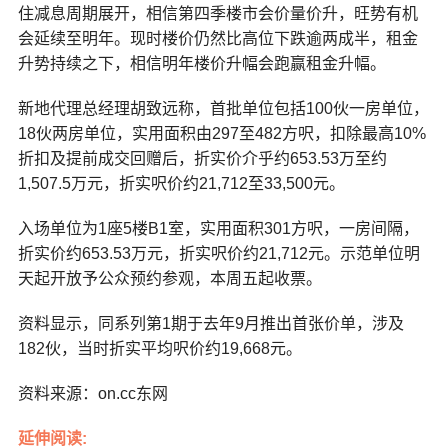
住减息周期展开，相信第四季楼市会价量价升，旺势有机
会延续至明年。现时楼价仍然比高位下跌逾两成半，租金
升势持续之下，相信明年楼价升幅会跑赢租金升幅。
新地代理总经理胡致远称，首批单位包括100伙一房单位，
18伙两房单位，实用面积由297至482方呎，扣除最高10%
折扣及提前成交回赠后，折实价介乎约653.53万至约
1,507.5万元，折实呎价约21,712至33,500元。
入场单位为1座5楼B1室，实用面积301方呎，一房间隔，
折实价约653.53万元，折实呎价约21,712元。示范单位明
天起开放予公众预约参观，本周五起收票。
资料显示，同系列第1期于去年9月推出首张价单，涉及
182伙，当时折实平均呎价约19,668元。
资料来源：on.cc东网
延伸阅读: