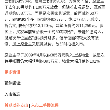
面积约为593呎，建筑面积约691呎，为两房间格，原业主
于去年10月以约1,180万元放盘，但随着市况调整，累减至
近期约838万元，而见是次买家具诚意，故再减约60万
元，即短短3个多月累减约402万元，终以778万元成交，
折合实用呎价约为13,120元，建筑呎价约为11,259元。事
实上，买家早前曾洽谈一个约503实呎户，未能如愿购入，
见是次单位虽然银码预算略多，但单位面积较大及有装
修，加上原业主又愿意减价，故即时拍板入市。
原业主早于2009年4月以约385万元购入上述物业，故是次
转手帐面仍大幅获利约393万元，物业大幅升值约102%。
更多资讯
延伸阅读:
入市备忘
首期以外支出
|
入市二手楼流程