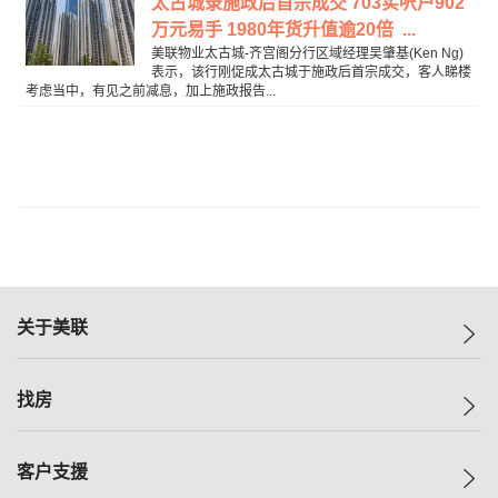
太古城录施政后首宗成交 703实呎户902
万元易手 1980年货升值逾20倍 ...
美联物业太古城-齐宫阁分行区域经理吴肇基(Ken Ng)
表示，该行刚促成太古城于施政后首宗成交，客人睇楼
考虑当中，有见之前减息，加上施政报告...
关于美联
美联集团
找房
投资者关系
集团动态
一手新房
客户支援
人才招募
买房