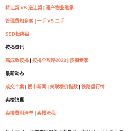
转让契 VS 送让契
|
遗产物业继承
管理费知多啲
|
一手 VS 二手
SSD松绑盘
按揭资讯
高成数按揭
|
按揭全攻略2023
|
按揭专家
最新动态
成交个案
|
楼市新闻
|
美联楼价指数
|
铁路盘行情
卖楼锦囊
卖楼费用清单
|
卖楼流程