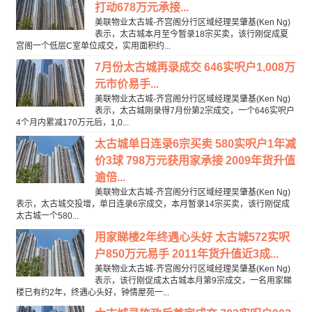
打动678万元承接...
美联物业太古城-齐宫阁分行区域经理吴肇基(Ken Ng)
表示，太古城本月至今暂录18宗买卖，该行刚促成夏
宫阁一个低层C室单位成交，实用面积约...
7月份太古城再录成交 646实呎户1,008万
元市价易手...
美联物业太古城-齐宫阁分行区域经理吴肇基(Ken Ng)
表示，太古城刚录得7月份第2宗成交，一个646实呎户
4个月内累减170万元后，1,0...
太古城单日连录6宗买卖 580实呎户1年减
价3球 798万元获用家承接 2009年货升值
逾倍...
美联物业太古城-齐宫阁分行区域经理吴肇基(Ken Ng)
表示，太古城交投增，单日连录6宗成交，本月暂录14宗买卖，该行刚促成
太古城一个580...
用家睇楼2年终遇心头好 太古城572实呎
户850万元易手 2011年货升值近3成...
美联物业太古城-齐宫阁分行区域经理吴肇基(Ken Ng)
表示，该行刚促成太古城本月第9宗成交，一名用家睇
楼已有约2年，终遇心头好，钟情屋苑一...