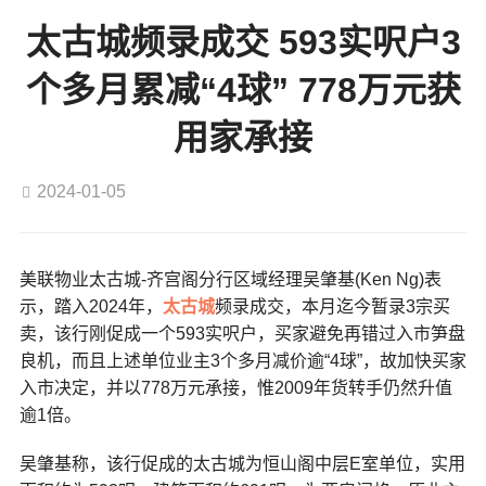
太古城频录成交 593实呎户3
个多月累减“4球” 778万元获
用家承接
2024-01-05
美联物业太古城-齐宫阁分行区域经理吴肇基(Ken Ng)表
示，踏入2024年，
太古城
频录成交，本月迄今暂录3宗买
卖，该行刚促成一个593实呎户，买家避免再错过入市笋盘
良机，而且上述单位业主3个多月减价逾“4球”，故加快买家
入市决定，并以778万元承接，惟2009年货转手仍然升值
逾1倍。
吴肇基称，该行促成的太古城为恒山阁中层E室单位，实用