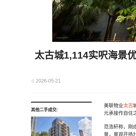
太古城1,114实呎海景
2026-05-21
美联物业
太古
其他二手成交:
元承接作自住
范浩轩称，刚
景，景观开扬