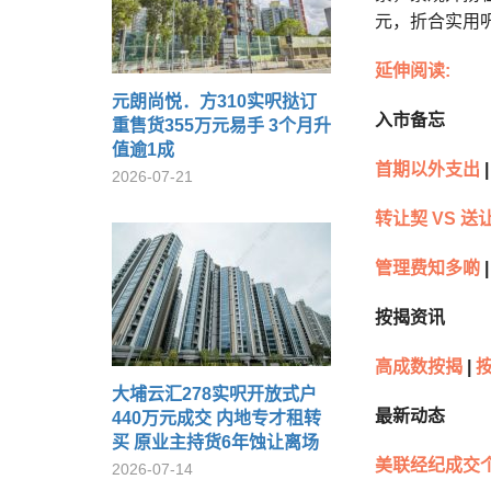
元，折合实用呎价
延伸阅读:
元朗尚悦．方310实呎挞订
入市备忘
重售货355万元易手 3个月升
值逾1成
首期以外支出
|
2026-07-21
转让契 VS 送
管理费知多啲
|
按揭资讯
高成数按揭
|
大埔云汇278实呎开放式户
最新动态
440万元成交 内地专才租转
买 原业主持货6年蚀让离场
美联经纪成交
2026-07-14