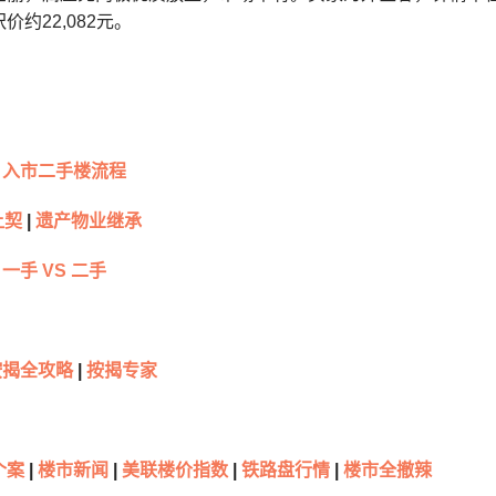
约22,082元。
入市二手楼流程
让契
|
遗产物业继承
一手 VS 二手
按揭全攻略
|
按揭专家
个案
|
楼市新闻
|
美联楼价指数
|
铁路盘行情
|
楼市全撤辣