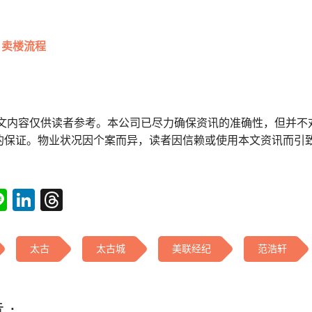
卖楼流程
本文内容仅供读者参考。本公司已尽力确保资讯的准确性，但并不
的保证。物业状况因个案而异，读者因信赖或使用本文资讯而引
tsApp
acebook
Line
LinkedIn
Threads
太古
太古城
美联经纪
范浩轩
 :