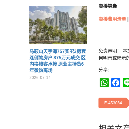
卖楼锦囊
卖楼费用清单
|
免责声明： 
马鞍山天宇海757实呎3房套
连储物房户 875万元成交 区
何明示或暗示
内换楼客承接 原业主持货6
分享:
年微蚀离场
2026-07-14
Wha
F
E-453084
相关文章