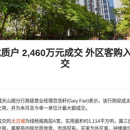
优质户 2,460万元成交 外区客
交
城天山阁分行高级营业经理范浩轩(Gary Fan)表示，该行刚促成
之用，并为本月迄今单一单位计最大额成交。
成交的
太古城
为绿杨阁高层A室，实用面积约1,114平方呎，属
壮丽，属屋苑内极优质放盘，市场罕有。买家为外区客，钟情单位景