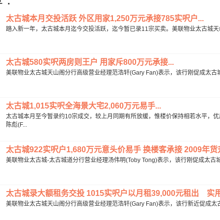
太古城本月交投活跃 外区用家1,250万元承接785实呎户...
踏入新一年，太古城本月迄今交投活跃，迄今暂已录11宗买卖。美联物业太古城天山阁分
太古城580实呎两房则王户 用家斥800万元承接...
美联物业太古城天山阁分行高级营业经理范浩轩(Gary Fan)表示，该行刚促成太古城
太古城1,015实呎全海景大宅2,060万元易手...
太古城本月至今暂录约10宗成交，较上月同期有所放缓，惟楼价保持相若水平，优
陈彪(F...
太古城922实呎户1,680万元意头价易手 换楼客承接 2009年货升
美联物业太古城-太古城道分行营业经理汤伟明(Toby Tong)表示，该行刚促成太古城
太古城录大额租务交投 1015实呎户以月租39,000元租出 实用呎
美联物业太古城天山阁分行高级营业经理范浩轩(Gary Fan)表示，该行新近促成太古城