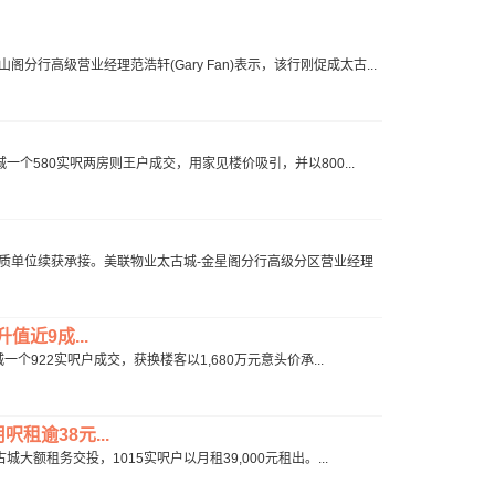
行高级营业经理范浩轩(Gary Fan)表示，该行刚促成太古...
一个580实呎两房则王户成交，用家见楼价吸引，并以800...
质单位续获承接。美联物业太古城-金星阁分行高级分区营业经理
值近9成...
一个922实呎户成交，获换楼客以1,680万元意头价承...
租逾38元...
大额租务交投，1015实呎户以月租39,000元租出。...