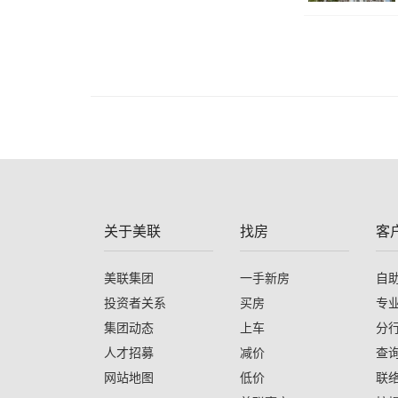
关于美联
找房
客
美联集团
一手新房
自
投资者关系
买房
专
集团动态
上车
分
人才招募
减价
查
网站地图
低价
联