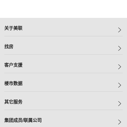
关于美联
美联集团
找房
投资者关系
集团动态
一手新房
客户支援
人才招募
买房
网站地图
上车
自助放盘
楼市数据
减价
专业经纪人
低价
分行网络
指数
其它服务
美联豪宅
查询热线
信心指数
独家楼盘
联络我们
最新成交
小区专页
租房
集团成员/联属公司
按揭计算机
历史成交
大湾区专页
居屋专页