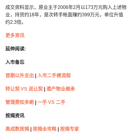
成交资料显示，原业主于2006年2月以173万元购入上述物
业，持货约18年，是次转手帐面赚约399万元，单位升值
约2.3倍。
更多资讯
延伸阅读:
入市备忘
首期以外支出
|
入市二手楼流程
转让契 VS 送让契
|
遗产物业继承
管理费知多啲
|
一手 VS 二手
按揭资讯
高成数按揭
|
按揭全攻略
|
按揭专家