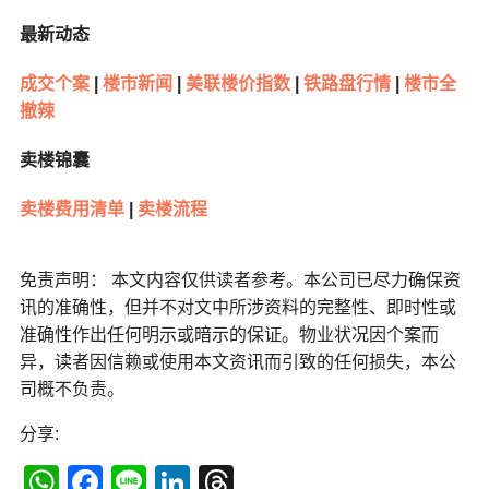
最新动态
成交个案
|
楼市新闻
|
美联楼价指数
|
铁路盘行情
|
楼市全
撤辣
卖楼锦囊
卖楼费用清单
|
卖楼流程
免责声明： 本文内容仅供读者参考。本公司已尽力确保资
讯的准确性，但并不对文中所涉资料的完整性、即时性或
准确性作出任何明示或暗示的保证。物业状况因个案而
异，读者因信赖或使用本文资讯而引致的任何损失，本公
司概不负责。
分享:
WhatsApp
Facebook
Line
LinkedIn
Threads