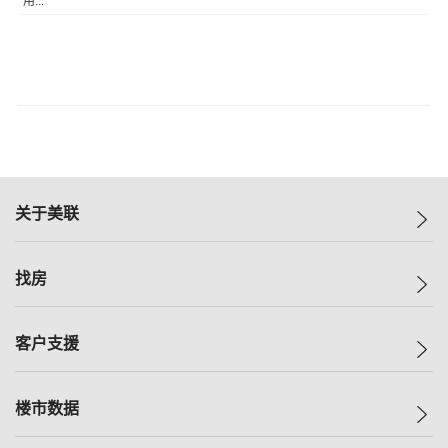
用...
关于美联
美联集团
找房
投资者关系
集团动态
一手新房
客户支援
人才招募
买房
网站地图
上车
自助放盘
楼市数据
减价
专业经纪人