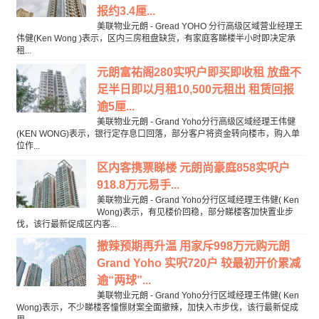
报约3.4厘...
美联物业元朗 - Gread YOHO 分行高级区域营业经理王
伟健(Ken Wong )表示，区内三房租盘缺货，有家庭客睇楼半小时即决定承
租...
元朗富祐阁280实呎户即买即收租 放盘不
足半日即以月租10,500元租出 租赁回报
逾5厘...
美联物业元朗 - Grand Yoho分行高级区域经理王伟健
(KEN WONG)表示，银行定存息口回落，部分客户将资金转向楼市，购入单
位作...
区内客携票睇楼 元朗尚豪庭858实呎户
918.8万元易手...
美联物业元朗 - Grand Yoho分行区域经理王伟健( Ken
Wong)表示，有见楼价回稳，部分睇楼客加快置业步
伐，该行最新促成区内客...
撤辣预期再升温 用家斥998万元购元朗
Grand Yoho 实呎720户 较最初开价累减
逾“两球”...
美联物业元朗 - Grand Yoho分行区域经理王伟健( Ken
Wong)表示，不少睇楼客憧憬财案全面撤辣，加快入市步伐，该行最新促成