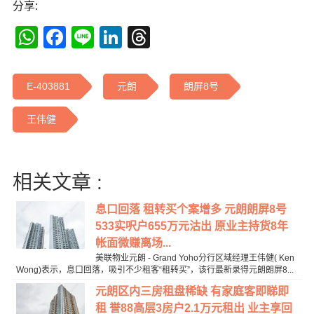
分享:
WhatsApp
Facebook
Line
LinkedIn
Threads
E-403881
元朗
朗屏8号
王伟健
相关文章 :
息口回落 租转买个案增多 元朗朗屏8号
533实呎户655万元沽出 原业主持货8年
帐面微赚离场...
美联物业元朗 - Grand Yoho分行区域经理王伟健( Ken
Wong)表示，息口回落，吸引不少租客“租转买”，该行最新录得元朗朗屏8...
元朗区内三房租盘稀缺 有家庭客即睇即
租 誉88高层3房户2.1万元租出 业主享回