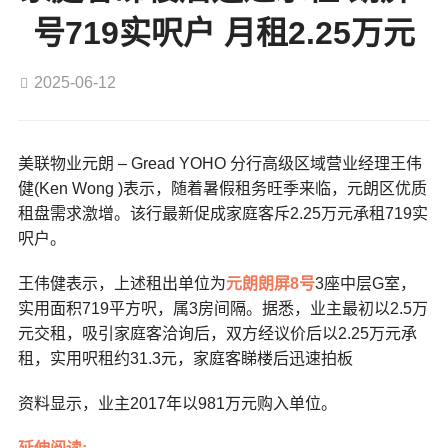
号719实呎户 月租2.25万元
2025-06-12
美联物业元朗 – Gread YOHO 分行高级区域营业经理王伟
健(Ken Wong )表示，随着暑假租务旺季来临，元朗区优质
租盘需求激增
。
该行最新促成家庭客斥2.25万元承租719实
呎户。
王伟健表示，上述租出单位为
元朗
朗屏8号
3座中层G室，
实用面积719平方呎，属3房间隔。据悉，业主最初以2.5万
元交租，吸引家庭客洽询后，双方经议价后以2.25万元承
租，实用呎租约31.3元，家庭客睇楼后迅速拍板
资料显示，业主2017年以981万元购入单位。