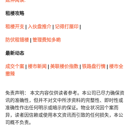
延伸阅读:
租楼攻略
租楼开支
|
入伙盘推介
|
记得打厘印
|
防伏租错楼
|
管理费知多啲
最新动态
成交个案
|
楼市新闻
|
美联楼价指数
|
铁路盘行情
|
楼市全
撤辣
免责声明： 本文内容仅供读者参考。本公司已尽力确保资
讯的准确性，但并不对文中所涉资料的完整性、即时性或
准确性作出任何明示或暗示的保证。物业状况因个案而
异，读者因信赖或使用本文资讯而引致的任何损失，本公
司概不负责。