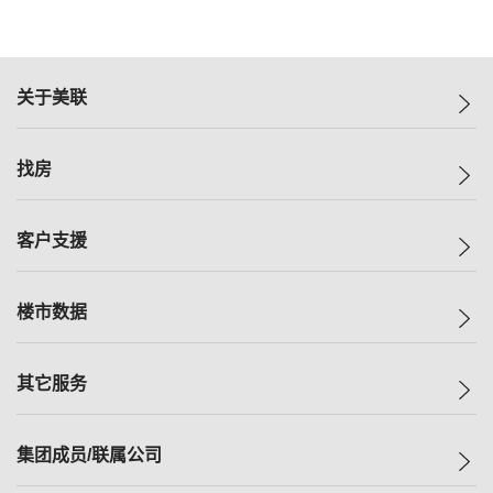
关于美联
美联集团
找房
投资者关系
集团动态
一手新房
客户支援
人才招募
买房
网站地图
上车
自助放盘
楼市数据
减价
专业经纪人
低价
分行网络
指数
其它服务
美联豪宅
查询热线
信心指数
独家楼盘
联络我们
最新成交
小区专页
租房
集团成员/联属公司
按揭计算机
历史成交
大湾区专页
居屋专页
负担能力计算机