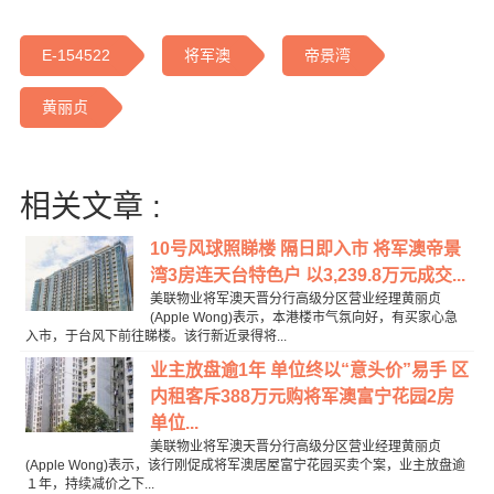
E-154522
将军澳
帝景湾
黄丽贞
相关文章 :
10号风球照睇楼 隔日即入市 将军澳帝景
湾3房连天台特色户 以3,239.8万元成交...
美联物业将军澳天晋分行高级分区营业经理黄丽贞
(Apple Wong)表示，本港楼市气氛向好，有买家心急
入市，于台风下前往睇楼。该行新近录得将...
业主放盘逾1年 单位终以“意头价”易手 区
内租客斥388万元购将军澳富宁花园2房
单位...
美联物业将军澳天晋分行高级分区营业经理黄丽贞
(Apple Wong)表示，该行刚促成将军澳居屋富宁花园买卖个案，业主放盘逾
１年，持续减价之下...