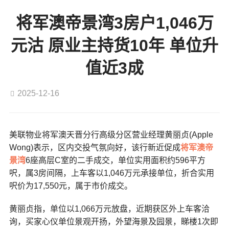
将军澳帝景湾3房户1,046万
元沽 原业主持货10年 单位升
值近3成
2025-12-16
美联物业将军澳天晋分行高级分区营业经理黄丽贞(Apple
Wong)表示，区内交投气氛向好，该行新近促成
将军澳
帝
景湾
6座高层C室的二手成交，单位实用面积约596平方
呎，属3房间隔，上车客以1,046万元承接单位，折合实用
呎价为17,550元，属于市价成交。
黄丽贞指，单位以1,066万元放盘，近期获区外上车客洽
询，买家心仪单位景观开扬，外望海景及园景，睇楼1次即