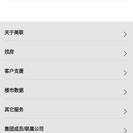
关于美联
美联集团
找房
投资者关系
集团动态
一手新房
客户支援
人才招募
买房
网站地图
上车
自助放盘
楼市数据
减价
专业经纪人
低价
分行网络
指数
其它服务
美联豪宅
查询热线
信心指数
独家楼盘
联络我们
最新成交
小区专页
租房
集团成员/联属公司
按揭计算机
历史成交