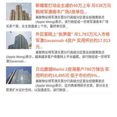
新婚客打动业主减价40万上车 斥538万元
购将军澳南丰广场2房单位...
美联物业将军澳天晋分行高级分区营业经理黄丽贞
(Apple Wong)表示，该行刚促成一宗将军澳南丰广场
买卖个案，业主放盘逾１个月，最终单位获...
外区客网上“执笋盘” 斥1,783万元入市将
军澳Savannah 4房户 实用呎价约17,013
元...
美联物业将军澳天晋分行高级分区营业经理黄丽贞
(Apple Wong)表示，越来越多客户倚重网上平台揾楼，该行刚促成一宗将军
澳Savannah...
日出康城Marini 2房海景户790万蚀沽 实
用呎价约14,495元 低于市价约5%...
美联物业将军澳天晋分行高级分区营业经理黄丽贞
(Apple Wong)表示，区内再录得损手买卖，部分业主
愿意扩大议价空间，以加速成交。该行刚促...