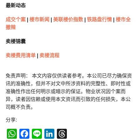
最新动态
成交个案
|
楼市新闻
|
美联楼价指数
|
铁路盘行情
|
楼市全
撤辣
卖楼锦囊
卖楼费用清单
|
卖楼流程
免责声明： 本文内容仅供读者参考。本公司已尽力确保资
讯的准确性，但并不对文中所涉资料的完整性、即时性或
准确性作出任何明示或暗示的保证。物业状况因个案而
异，读者因信赖或使用本文资讯而引致的任何损失，本公
司概不负责。
分享:
WhatsApp
Facebook
Line
LinkedIn
Threads