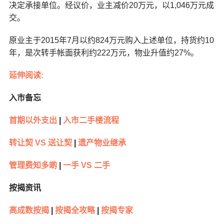
决定承接单位。经议价，业主减价20万元，以1,046万元成
交。
原业主于2015年7月以约824万元购入上述单位，持货约10
年，是次转手帐面获利约222万元，物业升值约27%。
延伸阅读:
入市备忘
首期以外支出
|
入市二手楼流程
转让契 VS 送让契
|
遗产物业继承
管理费知多啲
|
一手 VS 二手
按揭资讯
高成数按揭
|
按揭全攻略
|
按揭专家