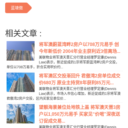
蓝塘傲
相关文章 :
将军澳蔚蓝湾畔2房户以708万元易手 创
今年新低价 2004年业主获利近3倍离场...
美联物业将军澳天晋汇分行营业经理罗定康(Dennis
Law)表示，新近促成的1宗将军蔚蓝湾畔2房户交投，
单位以708万易手，折合实用呎价约...
将军澳区交投渐回升 君傲湾2房单位成交
价680万 原业主持货8年获利85万元...
美联物业将军澳天晋汇分行营业经理罗定康(Dennis
Law)表示，市场入市信心增加，新近促成的1宗将军澳
君傲湾2房户交投，区内买家见单位价...
望靓海景兼位处地铁上盖 将军澳天晋3房
户以1,050万元易手 买家见“价啱”深夜送
订促成交易...
美联物业将军澳天晋汇分行营业经理罗定康(Dennis