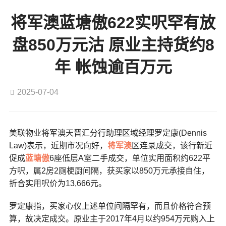
将军澳蓝塘傲622实呎罕有放
盘850万元沽 原业主持货约8
年 帐蚀逾百万元
2025-07-04
美联物业将军澳天晋汇分行助理区域经理罗定康(Dennis
Law)表示，近期市况向好，
将军澳
区连录成交，该行新近
促成
蓝塘傲
6座低层A室二手成交，单位实用面积约622平
方呎，属2房2厕梗厨间隔，获买家以850万元承接自住，
折合实用呎价为13,666元。
罗定康指，买家心仪上述单位间隔罕有，而且价格符合预
算，故决定成交。原业主于2017年4月以约954万元购入上