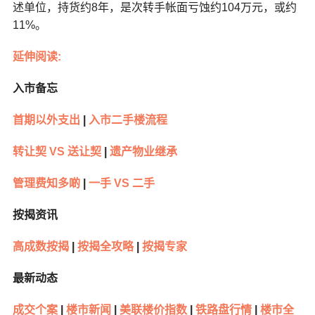
述单位，持货约8年，是次转手帐面亏蚀约104万元，或约
11%。
延伸阅读:
入市备忘
首期以外支出
|
入市二手楼流程
转让契 VS 送让契
|
遗产物业继承
管理费知多啲
|
一手 VS 二手
按揭资讯
高成数按揭
|
按揭全攻略
|
按揭专家
最新动态
成交个案
|
楼市新闻
|
美联楼价指数
|
铁路盘行情
|
楼市全