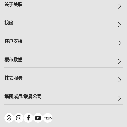
关于美联
美联集团
找房
投资者关系
集团动态
一手新房
客户支援
人才招募
买房
网站地图
上车
自助放盘
楼市数据
减价
专业经纪人
低价
分行网络
指数
其它服务
美联豪宅
查询热线
信心指数
独家楼盘
联络我们
最新成交
小区专页
租房
集团成员/联属公司
按揭计算机
历史成交
大湾区专页
居屋专页
负担能力计算机
成交数据
楼市资讯
买卖流程
美联物业
转按计算机
小区成交排行榜
美联精英会
鋑联控股
*
缴款方式
地区百科
美联慈善基金