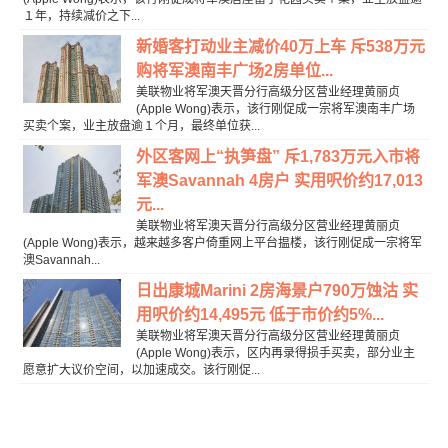
１年，持续减价之下...
新婚客打动业主减价40万上车 斥538万元
购将军澳南丰广场2房单位...
美联物业将军澳天晋分行高级分区营业经理黄丽贞
(Apple Wong)表示，该行刚促成一宗将军澳南丰广场
买卖个案，业主放盘逾１个月，最终单位获...
外区客网上“执笋盘” 斥1,783万元入市将
军澳Savannah 4房户 实用呎价约17,013
元...
美联物业将军澳天晋分行高级分区营业经理黄丽贞
(Apple Wong)表示，越来越多客户倚重网上平台揾楼，该行刚促成一宗将军
澳Savannah...
日出康城Marini 2房海景户790万蚀沽 实
用呎价约14,495元 低于市价约5%...
美联物业将军澳天晋分行高级分区营业经理黄丽贞
(Apple Wong)表示，区内再录得损手买卖，部分业主
愿意扩大议价空间，以加速成交。该行刚促...