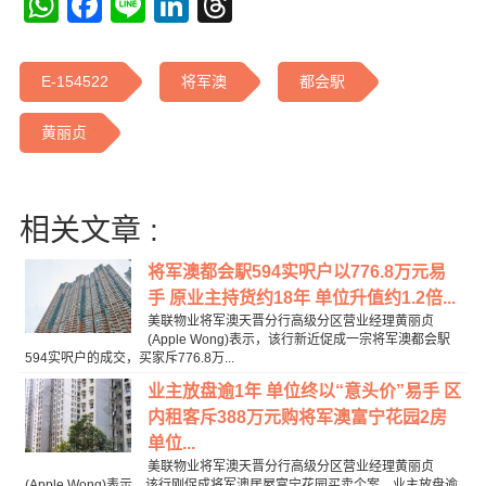
WhatsApp
Facebook
Line
LinkedIn
Threads
E-154522
将军澳
都会駅
黄丽贞
相关文章 :
将军澳都会駅594实呎户以776.8万元易
手 原业主持货约18年 单位升值约1.2倍...
美联物业将军澳天晋分行高级分区营业经理黄丽贞
(Apple Wong)表示，该行新近促成一宗将军澳都会駅
594实呎户的成交，买家斥776.8万...
业主放盘逾1年 单位终以“意头价”易手 区
内租客斥388万元购将军澳富宁花园2房
单位...
美联物业将军澳天晋分行高级分区营业经理黄丽贞
(Apple Wong)表示，该行刚促成将军澳居屋富宁花园买卖个案，业主放盘逾