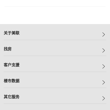
关于美联
美联集团
找房
投资者关系
集团动态
一手新房
客户支援
人才招募
买房
网站地图
上车
自助放盘
楼市数据
减价
专业经纪人
低价
分行网络
指数
其它服务
美联豪宅
查询热线
信心指数
独家楼盘
联络我们
最新成交