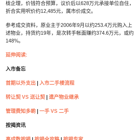
栊企理，价钱符合预算，议价后以628万元承接单位自住，
折合实用呎价约12,485元，属市价成交。
参考成交资料，原业主于2006年9月以约253.4万元购入上
述物业，持货约19年，是次转手帐面赚约374.6万元，或约
148%。
延伸阅读:
入市备忘
首期以外支出
|
入市二手楼流程
转让契 VS 送让契
|
遗产物业继承
管理费知多啲
|
一手 VS 二手
按揭资讯
高成数按揭
|
按揭全攻略
|
按揭专家