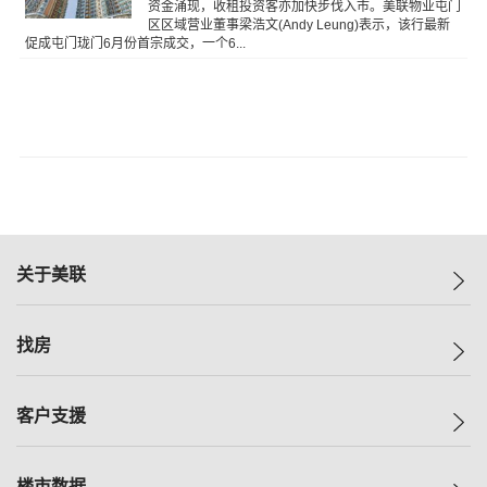
资金涌现，收租投资客亦加快步伐入市。美联物业屯门
区区域营业董事梁浩文(Andy Leung)表示，该行最新
促成屯门珑门6月份首宗成交，一个6...
关于美联
美联集团
找房
投资者关系
集团动态
一手新房
客户支援
人才招募
买房
网站地图
上车
自助放盘
楼市数据