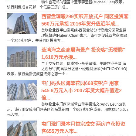
物业杏花邨助理营业董事李圣智(Michael Lee)表示，
该行刚促成杏花邨一个低层三房户成...
西营盘瑧璈299实呎开放式户 同区投资客
560万元承接 2016年货升值近半成...
美联物业西半山豪宅组-西营盘站分行高级分区营业经
理陈凯廸(Hubert Chan)表示，该行刚促成西营盘瑧璈
一个299实呎户，并获同区投资客...
荃湾海之恋高层海景户 投资客“无楼睇”
1,610万元承接...
二手交投持续，优质物业备受追捧。美联物业荃湾-海
之恋分行(5)高级分区营业经理何振荣(ANTHONY HO)
表示，该行最新促成荃湾海之恋一个...
屯门码头区海翠花园668实呎户 用家
545.6万元入市 2007年货大幅升值近2
倍...
美联物业屯门区区域营业董事梁浩文(Andy Leung)表
示，该行刚促成屯门码头区的海翠花园一个668实呎户成交，用家以545.6万
元入市，...
屯门珑门录本月首宗成交 两房户获投资
客655万元入市...