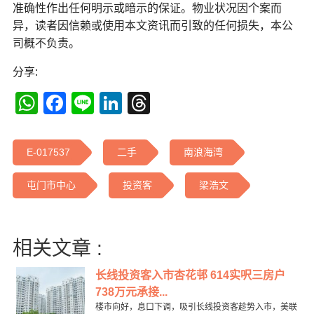
准确性作出任何明示或暗示的保证。物业状况因个案而
异，读者因信赖或使用本文资讯而引致的任何损失，本公
司概不负责。
分享:
WhatsApp
Facebook
Line
LinkedIn
Threads
E-017537
二手
南浪海湾
屯门市中心
投资客
梁浩文
相关文章 :
长线投资客入市杏花邨 614实呎三房户
738万元承接...
楼市向好，息口下调，吸引长线投资客趁势入市，美联