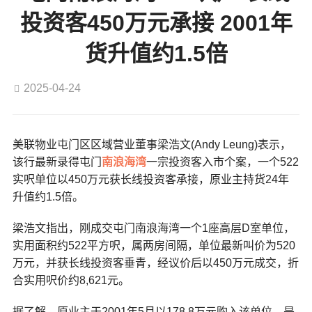
投资客450万元承接 2001年
货升值约1.5倍
2025-04-24
美联物业屯门区区域营业董事梁浩文(Andy Leung)表示，
该行最新录得屯门
南浪海湾
一宗投资客入市个案，一个522
实呎单位以450万元获长线投资客承接，原业主持货24年
升值约1.5倍。
梁浩文指出，刚成交屯门南浪海湾一个1座高层D室单位，
实用面积约522平方呎，属两房间隔，单位最新叫价为520
万元，并获长线投资客垂青，经议价后以450万元成交，折
合实用呎价约8,621元。
据了解，原业主于2001年5月以178.8万元购入该单位，是