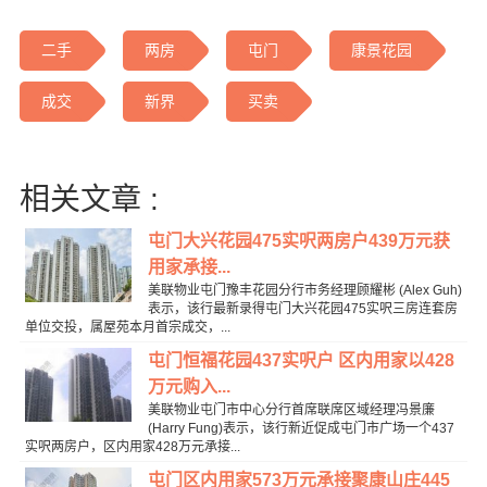
二手
两房
屯门
康景花园
成交
新界
买卖
相关文章 :
屯门大兴花园475实呎两房户439万元获
用家承接...
美联物业屯门豫丰花园分行市务经理顾耀彬 (Alex Guh)
表示，该行最新录得屯门大兴花园475实呎三房连套房
单位交投，属屋苑本月首宗成交，...
屯门恒福花园437实呎户 区内用家以428
万元购入...
美联物业屯门市中心分行首席联席区域经理冯景廉
(Harry Fung)表示，该行新近促成屯门市广场一个437
实呎两房户，区内用家428万元承接...
屯门区内用家573万元承接聚康山庄445