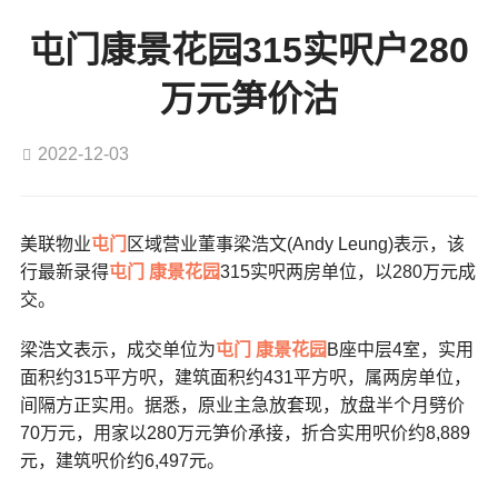
屯门康景花园315实呎户280
万元笋价沽
2022-12-03
美联物业
屯门
区域营业董事梁浩文(Andy Leung)表示，该
行最新录得
屯门
康景花园
315实呎两房单位，以280万元成
交。
梁浩文表示，成交单位为
屯门
康景花园
B座中层4室，实用
面积约315平方呎，建筑面积约431平方呎，属两房单位，
间隔方正实用。据悉，原业主急放套现，放盘半个月劈价
70万元，用家以280万元笋价承接，折合实用呎价约8,889
元，建筑呎价约6,497元。