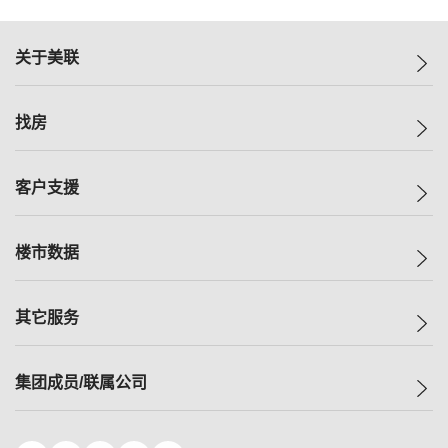
关于美联
美联集团
找房
投资者关系
集团动态
一手新房
客户支援
人才招募
买房
网站地图
上车
自助放盘
楼市数据
减价
专业经纪人
低价
分行网络
指数
其它服务
美联豪宅
查询热线
信心指数
独家楼盘
联络我们
最新成交
小区专页
租房
集团成员/联属公司
按揭计算机
历史成交
大湾区专页
居屋专页
负担能力计算机
成交数据
楼市资讯
买卖流程
美联物业
转按计算机