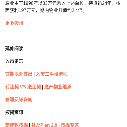
原业主于1998年以83万元购入上述单位，持货逾24年，帐
面获利197万元，期内物业升值约2.4倍。
更多资讯
延伸阅读:
入市备忘
首期以外支出
|
入市二手楼流程
转让契 VS 送让契
|
遗产物业继承
管理费知多啲
按揭资讯
高成数按揭
|
林郑Plan 2.0
|
按揭专家