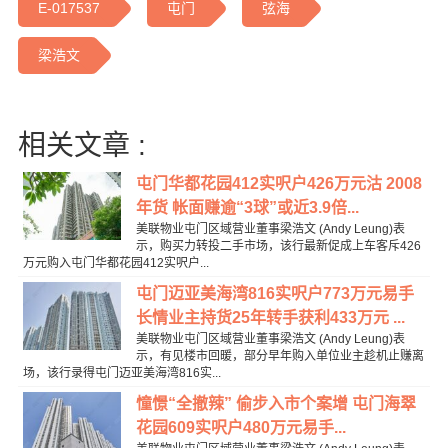
E-017537
屯门
弦海
梁浩文
相关文章 :
屯门华都花园412实呎户426万元沽 2008
年货 帐面赚逾“3球”或近3.9倍...
美联物业屯门区域营业董事梁浩文 (Andy Leung)表
示，购买力转投二手市场，该行最新促成上车客斥426
万元购入屯门华都花园412实呎户...
屯门迈亚美海湾816实呎户773万元易手
长情业主持货25年转手获利433万元 ...
美联物业屯门区域营业董事梁浩文 (Andy Leung)表
示，有见楼市回暖，部分早年购入单位业主趁机止赚离
场，该行录得屯门迈亚美海湾816实...
憧憬“全撤辣” 偷步入市个案增 屯门海翠
花园609实呎户480万元易手...