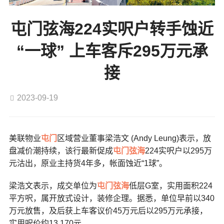
屯门弦海224实呎户转手蚀近
“一球” 上车客斥295万元承
接
2023-09-19
美联物业
屯门
区域营业董事梁浩文 (Andy Leung)表示，放
盘减价潮持续，该行最新促成
屯门
弦海
224实呎户以295万
元沽出，原业主持货4年多，帐面蚀近“1球”。
梁浩文表示，成交单位为
屯门
弦海
低层G室，实用面积224
平方呎，属开放式设计，装修企理。据悉，单位早前以340
万元放售，及后获上车客议价45万元后以295万元承接，
实用呎价约13,170元。