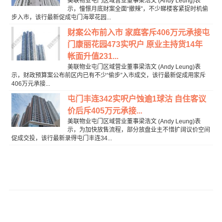
美联物业屯门区域营业董事梁浩文 (Andy Leung)表
示，憧憬月底财案全面“撤辣”，不少睇楼客紧捉时机偷
步入市，该行最新促成屯门海翠花园...
财案公布前入市 家庭客斥406万元承接屯
门康丽花园473实呎户 原业主持货14年
帐面升值231...
美联物业屯门区域营业董事梁浩文 (Andy Leung)表
示，财政预算案公布前区内已有不少“偷步”入市成交，该行最新促成用家斥
406万元承接...
屯门丰连342实呎户蚀逾1球沽 自住客议
价后斥405万元承接...
美联物业屯门区域营业董事梁浩文 (Andy Leung)表
示，为加快放售流程，部分放盘业主不惜扩阔议价空间
促成交投，该行最新录得屯门丰连34...