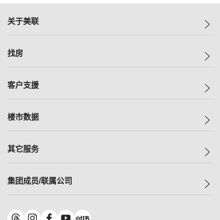
关于美联
美联集团
找房
投资者关系
集团动态
一手新房
客户支援
人才招募
买房
网站地图
上车
自助放盘
楼市数据
减价
专业经纪人
低价
分行网络
指数
其它服务
美联豪宅
查询热线
信心指数
独家楼盘
联络我们
最新成交
小区专页
租房
集团成员/联属公司
按揭计算机
历史成交
大湾区专页
居屋专页
负担能力计算机
成交数据
楼市资讯
买卖流程
美联物业
转按计算机
小区成交排行榜
美联精英会