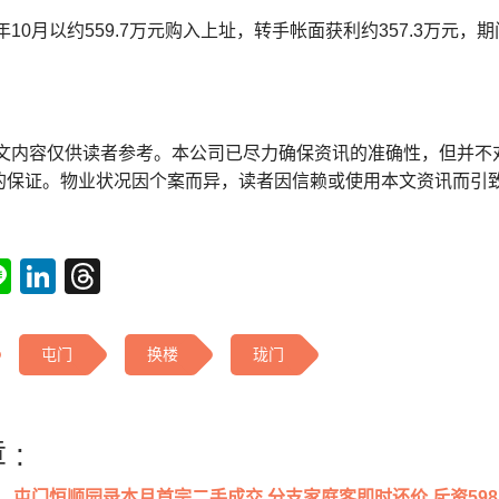
年10月以约559.7万元购入上址，转手帐面获利约357.3万元，期
本文内容仅供读者参考。本公司已尽力确保资讯的准确性，但并不
的保证。物业状况因个案而异，读者因信赖或使用本文资讯而引
tsApp
acebook
Line
LinkedIn
Threads
屯门
换楼
珑门
 :
屯门恒顺园录本月首宗二手成交 分支家庭客即时还价 斥资598万