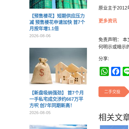
原业主于2012
【预售楼花】短期供应压力
更多资讯
减 预售楼花申请加快 首7个
月按年增1.1倍
2026-08-06
免责声明： 
何明示或暗示
分享:
Wha
F
二手交投
【新盘吸纳强劲】 首7个月
一手私宅成交涉约667万平
方呎 创7年同期新高！
2026-08-05
相关文章