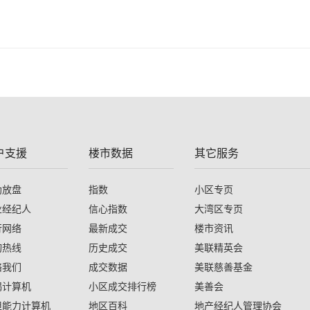
户支援
楼市数据
其它服务
助放盘
指数
小区专页
业经纪人
信心指数
大湾区专页
行网络
最新成交
楼市资讯
询热线
历史成交
美联精英会
络我们
成交数据
美联慈善基金
揭计算机
小区成交排行榜
美善会
担能力计算机
地区百科
地产经纪人管理协会