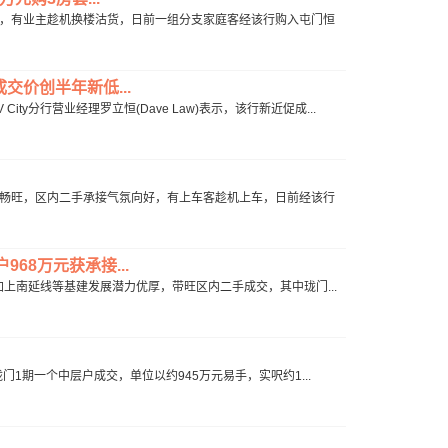
力强，有业主趁机换楼沽货，日前一组分支家庭客经该行购入屯门恒
交价创半年新低...
分行营业经理罗立恒(Dave Law)表示，该行新近促成...
股皆畅旺，区内二手承接气氛向好，有上车客趁机上车，日前经该行
68万元获承接...
，加上南延线等基建发展潜力优厚，带旺区内二手成交，其中珑门...
珑门1期一个中层户成交，单位以约945万元易手，实呎约1...