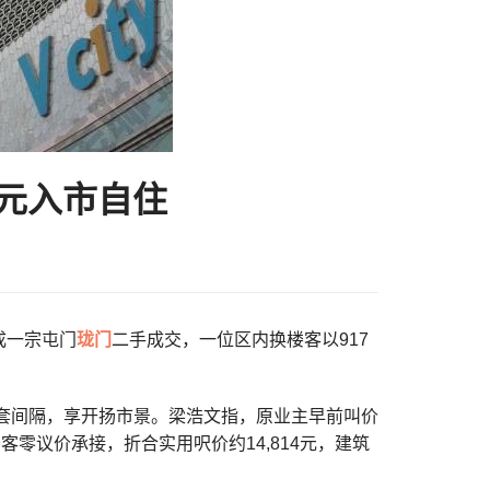
万元入市自住
促成一宗屯门
珑门
二手成交，一位区内换楼客以917
3房套间隔，享开扬市景。梁浩文指，原业主早前叫价
零议价承接，折合实用呎价约14,814元，建筑