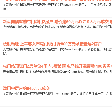
美联物业屯门卓尔居分行高级营业经理罗立恒(Dave Law)表示，二手市场承接
顺...
新盘向隅客购屯门珑门2房户 减价逾60万元以719.8万元成交 成
农历新年长假结束，尽管肺炎疫情未退，有新盘向隅客亦趁机入市。美联物业屯门V City
楼股畅旺 上车客入市屯门珑门 斥800万元承接低层2房户...
美联物业屯门卓尔居分行高级营业经理罗立恒(Dave Law)表示，新春将至，楼
促...
屯门站顶珑门2房单位4周内5度破顶 屯马线开通带动 498实呎户9
美联物业屯门珑门分行助理联席董事陈世豪(Jerry Chan)表示，屯马线全线开通
珑门中层户约945万元成交
美联物业屯门珀御分行区域经理陈智生 (Ivan Chan)表示，该行近日促成一宗屯门