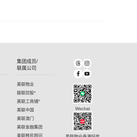
集团成员/
联属公司
美联物业
鋑联控股
*
美联工商铺
*
Wechat
美联中国
美联澳门
美联金融集团
美联移民顾问
美联物业香港好房