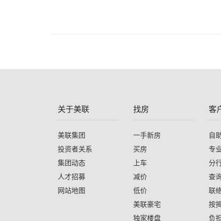
关于美联
找房
客
美联集团
一手新房
自
投资者关系
买房
专
集团动态
上车
分
人才招募
减价
查
网站地图
低价
联
美联豪宅
按
独家楼盘
负