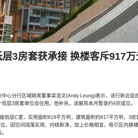
层3房套获承接 换楼客斥917
中心分行区域联席董事梁浩文(Andy Leung)表示，该行新近
个低层3房套单位自住用。他补充，该屋苑本月暂录约4宗成交。
座低层C室，实用面积619平方呎，建筑面积约817平方呎，
单位，因空间阔落实用、内栊新净，加上价格相宜，吸引区内换楼客
元。