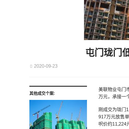
屯门珑门低
2020-09-23
美联物业屯门市
其他成交个案:
万元，承接一
刚成交为珑门1
917万元放售
呎价约11,224