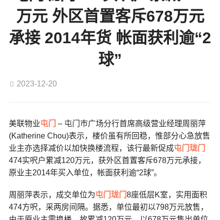
万元 外区首置客斥678万元
承接 2014年货 帐面获利逾“2
球”
2023-12-20
美联物业
屯门
– 屯门巿广场分行首席高级营业经理周丽萍
(Katherine Chou)表示，楼价虽有所回稳，惟部分心急放售
业主亦选择减价以加快换楼流程，该行最新促成
屯门
珑门
474实呎户累减120万元，获外区首置客斥678万元承接，
原业主2014年买入单位，帐面获利逾“2球”。
周丽萍表示，成交单位为
屯门
珑门
8座低层K室，实用面积
474方呎，采两房间隔。据悉，单位最初以798万元放售，
由于原业主需换楼，故累减120万元，以678万元售出单位