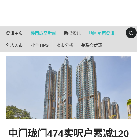
资讯主页
楼市成交新闻
新盘资讯
地区屋苑资讯
名人入市
业主TIPS
楼市分析
美联会优惠
屯门珑门474实呎户累减120