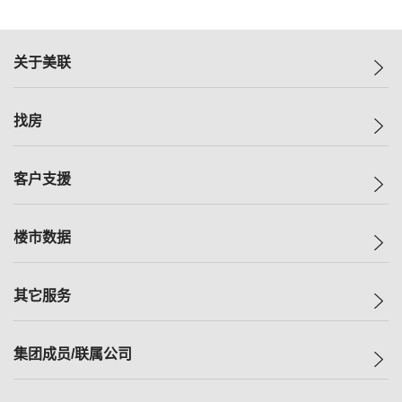
关于美联
美联集团
找房
投资者关系
集团动态
一手新房
客户支援
人才招募
买房
网站地图
上车
自助放盘
楼市数据
减价
专业经纪人
低价
分行网络
指数
其它服务
美联豪宅
查询热线
信心指数
独家楼盘
联络我们
最新成交
小区专页
租房
集团成员/联属公司
按揭计算机
历史成交
大湾区专页
居屋专页
负担能力计算机
成交数据
楼市资讯
买卖流程