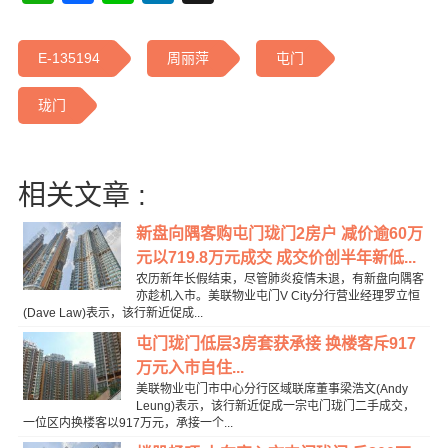
E-135194
周丽萍
屯门
珑门
相关文章 :
新盘向隅客购屯门珑门2房户 减价逾60万
元以719.8万元成交 成交价创半年新低...
农历新年长假结束，尽管肺炎疫情未退，有新盘向隅客
亦趁机入市。美联物业屯门V City分行营业经理罗立恒
(Dave Law)表示，该行新近促成...
屯门珑门低层3房套获承接 换楼客斥917
万元入市自住...
美联物业屯门市中心分行区域联席董事梁浩文(Andy
Leung)表示，该行新近促成一宗屯门珑门二手成交，
一位区内换楼客以917万元，承接一个...