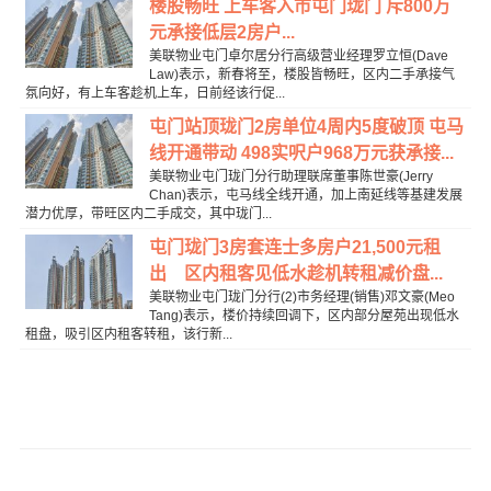
楼股畅旺 上车客入市屯门珑门 斥800万
元承接低层2房户...
美联物业屯门卓尔居分行高级营业经理罗立恒(Dave
Law)表示，新春将至，楼股皆畅旺，区内二手承接气
氛向好，有上车客趁机上车，日前经该行促...
屯门站顶珑门2房单位4周内5度破顶 屯马
线开通带动 498实呎户968万元获承接...
美联物业屯门珑门分行助理联席董事陈世豪(Jerry
Chan)表示，屯马线全线开通，加上南延线等基建发展
潜力优厚，带旺区内二手成交，其中珑门...
屯门珑门3房套连士多房户21,500元租
出 区内租客见低水趁机转租减价盘...
美联物业屯门珑门分行(2)市务经理(销售)邓文豪(Meo
Tang)表示，楼价持续回调下，区内部分屋苑出现低水
租盘，吸引区内租客转租，该行新...